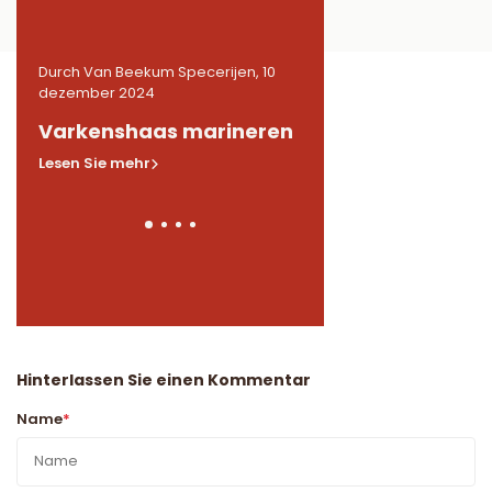
10
Durch Van Beekum Specerijen, 10
Durch Van Beekum Speceri
dezember 2024
dezember 2024
n
Varkenshaas marineren
Gemarineerde
kippendijen in BB
Lesen Sie mehr
Lesen Sie mehr
Hinterlassen Sie einen Kommentar
Name
*