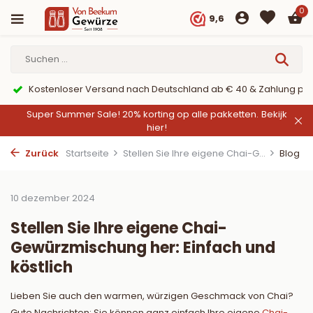
0
9,6
Kostenloser Versand nach Deutschland ab € 40 & Zahlung per
Super Summer Sale! 20% korting op alle pakketten.
Bekijk
hier!
Zurück
Startseite
Stellen Sie Ihre eigene Chai-G...
Blog
10 dezember 2024
Stellen Sie Ihre eigene Chai-
Gewürzmischung her: Einfach und
köstlich
Lieben Sie auch den warmen, würzigen Geschmack von Chai?
Gute Nachrichten: Sie können ganz einfach Ihre eigene
Chai-