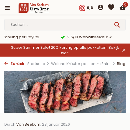
0
9,6
er PayPal
9,6/10 Webwinkelkeur ✔
Super Summer Sale! 20% korting op alle pakketten.
Bekijk
hier!
Zurück
Startseite
Welche Kräuter passen zu Entr...
Blog
Durch
Van Beekum
, 23 januar 2026