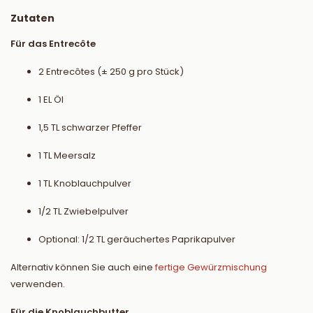
Zutaten
Für das Entrecôte
2 Entrecôtes (± 250 g pro Stück)
1 EL Öl
1,5 TL schwarzer Pfeffer
1 TL Meersalz
1 TL Knoblauchpulver
1/2 TL Zwiebelpulver
Optional: 1/2 TL geräuchertes Paprikapulver
Alternativ können Sie auch eine
fertige Gewürzmischung
verwenden.
Für die Knoblauchbutter