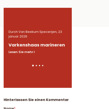
 23
Durch Van Beekum Specerijen, 23
Durch Van Beekum Speceri
januar 2026
januar 2026
n
Varkenshaas marineren
Gemarineerde
kippendijen in BB
Lesen Sie mehr
Lesen Sie mehr
Hinterlassen Sie einen Kommentar
Name
*