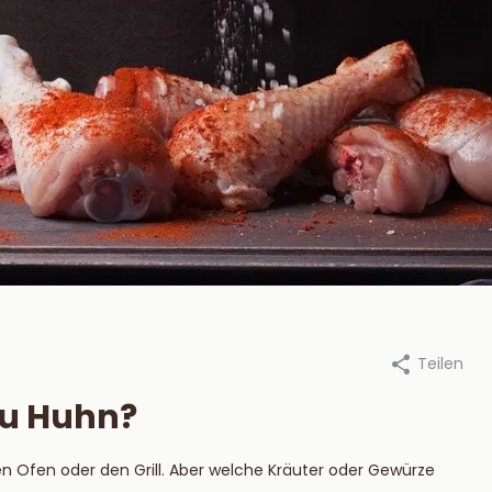
Teilen
an Beekum Specerijen, 16
Durch Van Beekum Specerijen,
er 2021
dezember 2021
zu Huhn?
steek je een
Die besten
tskool BBQ aan?
Marinaden für 
den Ofen oder den Grill. Aber welche Kräuter oder Gewürze