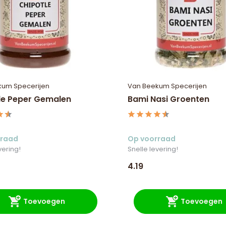
kum Specerijen
Van Beekum Specerijen
le Peper Gemalen
Bami Nasi Groenten
rraad
Op voorraad
vering!
Snelle levering!
4.19
Toevoegen
Toevoegen