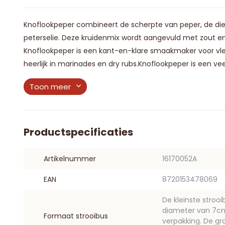
Knoflookpeper combineert de scherpte van peper, de diep
peterselie. Deze kruidenmix wordt aangevuld met zout 
Knoflookpeper is een kant-en-klare smaakmaker voor vlee
heerlijk in marinades en dry rubs.Knoflookpeper is een veelz
Toon meer
Productspecificaties
Artikelnummer
16170052A
EAN
8720153478069
De kleinste stroo
diameter van 7cm. 
Formaat strooibus
verpakking. De gr