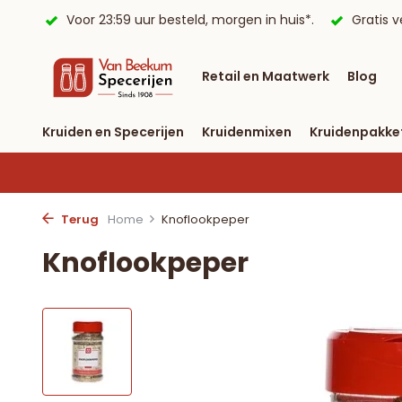
eur ✔
Voor 23:59 uur besteld, morgen in huis*.
Gratis v
Retail en Maatwerk
Blog
Kruiden en Specerijen
Kruidenmixen
Kruidenpakke
Terug
Home
Knoflookpeper
Knoflookpeper