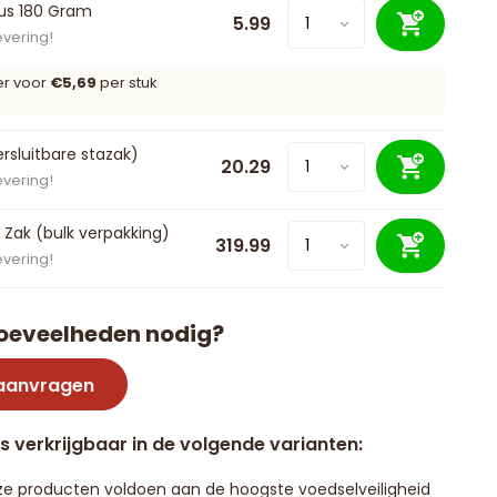
bus 180 Gram
5.99
evering!
er voor
€5,69
per stuk
ersluitbare stazak)
20.29
evering!
 Zak (bulk verpakking)
319.99
evering!
oeveelheden nodig?
 aanvragen
is verkrijgbaar in de volgende varianten:
e producten voldoen aan de hoogste voedselveiligheid