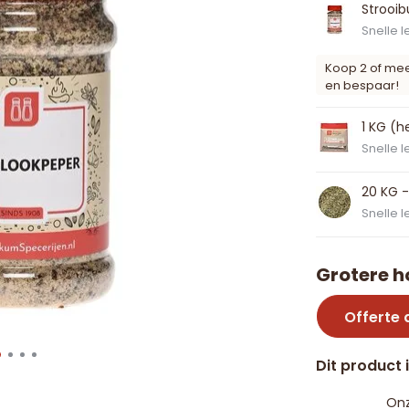
Strooi
Snelle l
Koop 2 of me
en bespaar!
1 KG (h
Snelle l
20 KG -
Snelle l
Grotere h
Offerte
Dit product 
Onz