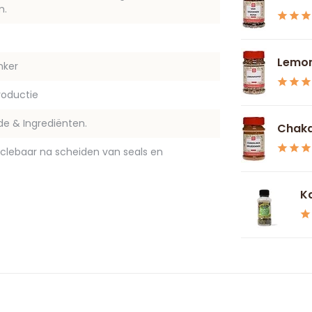
m.
Lemo
nker
oductie
e & Ingrediënten.
Chaka
yclebaar na scheiden van seals en
Ka