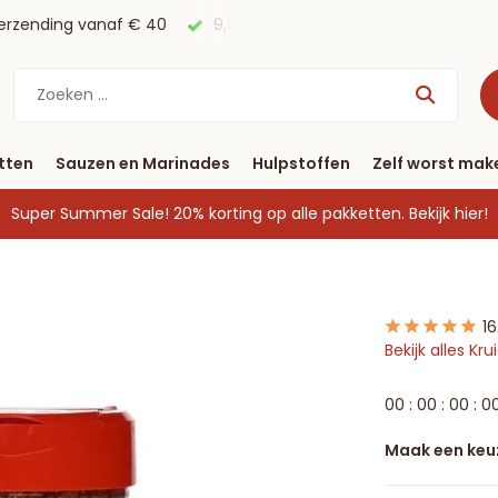
erzending vanaf € 40
9,6/10 Webwinkelkeur ✔
Voor 23
tten
Sauzen en Marinades
Hulpstoffen
Zelf worst mak
Super Summer Sale! 20% korting op alle pakketten.
Bekijk hier!
1
Bekijk alles K
0
0
:
0
0
:
0
0
:
0
Maak een keu