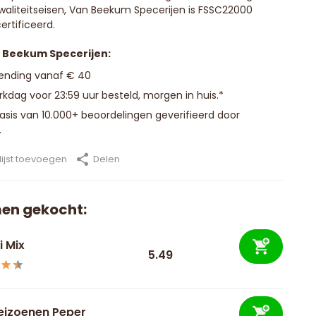
waliteitseisen, Van Beekum Specerijen is FSSC22000
ertificeerd.
n Beekum Specerijen:
zending vanaf € 40
kdag voor 23:59 uur besteld, morgen in huis.*
basis van 10.000+ beoordelingen geverifieerd door
.
ijst toevoegen
Delen
en gekocht:
ri Mix
5.49
Seizoenen Peper