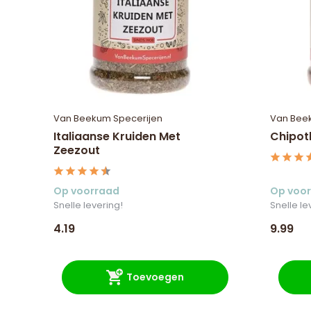
Van Beekum Specerijen
Van Bee
Italiaanse Kruiden Met
Chipot
Zeezout
Op voorraad
Op voo
Snelle levering!
Snelle le
4.19
9.99
Toevoegen