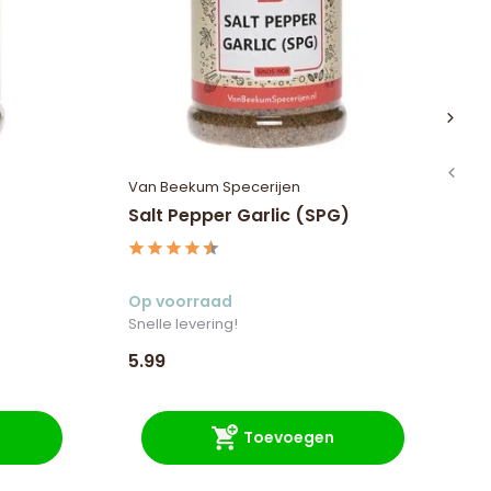
Van Beekum Specerijen
Va
Salt Pepper Garlic (SPG)
Th
Op voorraad
Op
Snelle levering!
Sne
5.99
7.
Toevoegen