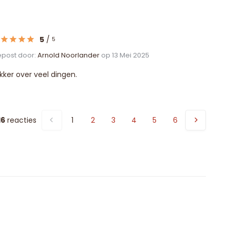
5
/
5
post door:
Arnold Noorlander
op 13 Mei 2025
kker over veel dingen.
16
reacties
1
2
3
4
5
6