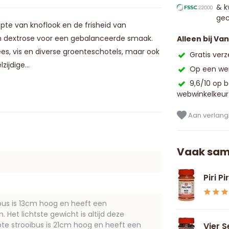
& k
gec
te van knoflook en de frisheid van
en dextrose voor een gebalanceerde smaak.
Alleen bij Va
s, vis en diverse groenteschotels, maar ook
Gratis ver
ijdige...
Op een wer
9,6/10 op 
webwinkelkeur
Aan verlangl
Vaak sam
Piri Pi
ibus is 13cm hoog en heeft een
Het lichtste gewicht is altijd deze
ote strooibus is 21cm hoog en heeft een
Vier 