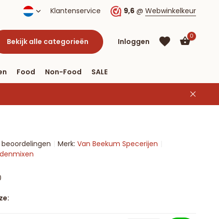
:59 uur besteld, morgen in huis*.
Klantenservice
9,6
Gratis verzending vanaf 
@
Webwinkelkeur
0
Bekijk alle categorieën
Inloggen
en
Food
Non-Food
SALE
Account
aanmaken
Account
6 beoordelingen
Merk:
Van Beekum Specerijen
aanmaken
ruidenmixen
0
ze: