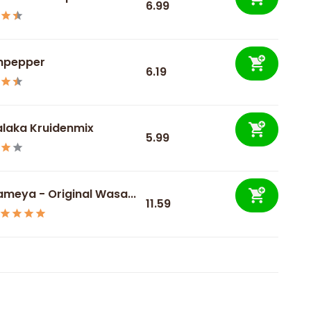
6.99
npepper
6.19
laka Kruidenmix
5.99
meya - Original Wasa...
11.59