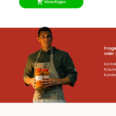
Hinzufügen
Frage
oder 
Kontak
Kräute
Kunden