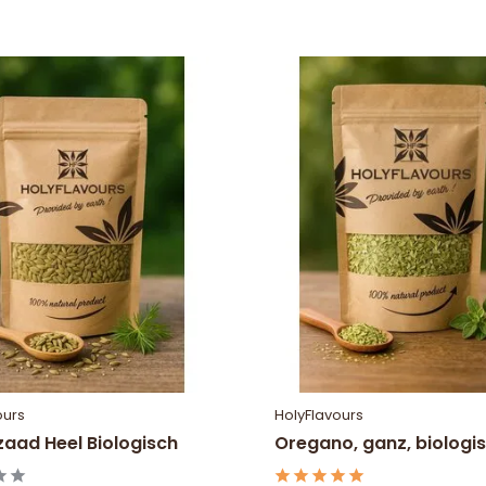
ours
HolyFlavours
zaad Heel Biologisch
Oregano, ganz, biologi