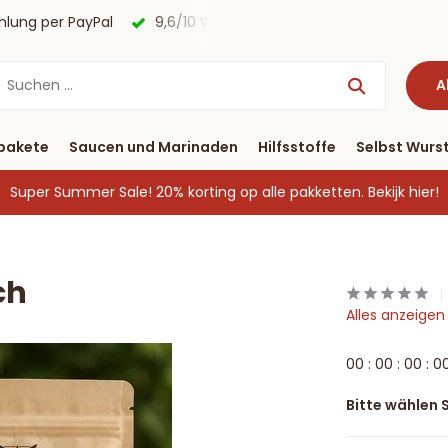
agen
Kostenloser Versand nach Deutschland ab € 40 & Zah
A
pakete
Saucen und Marinaden
Hilfsstoffe
Selbst Wurst
Super Summer Sale! 20% korting op alle pakketten.
Bekijk hier!
ch
Alles anzeigen
0
0
:
0
0
:
0
0
:
0
Bitte wählen S