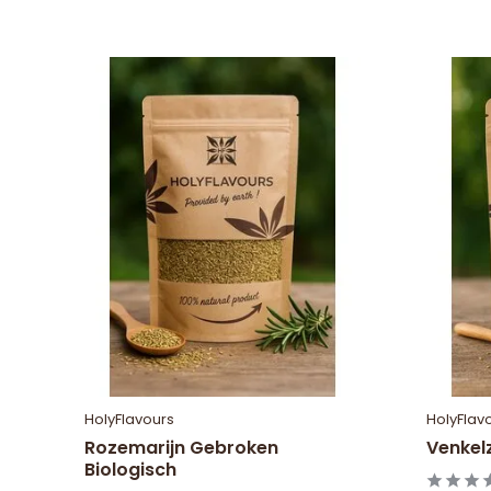
HolyFlavours
HolyFlav
Rozemarijn Gebroken
Venkel
Biologisch