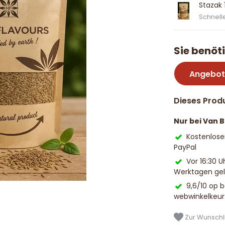
Stazak
Schnelle
Sie benöt
Angebot
Dieses Produ
Nur bei Van 
Kostenlose
PayPal
Vor 16:30 U
Werktagen geli
9,6/10 op 
webwinkelkeur
Zur Wunschli