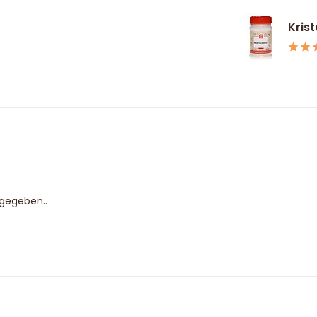
Krist
bgegeben..