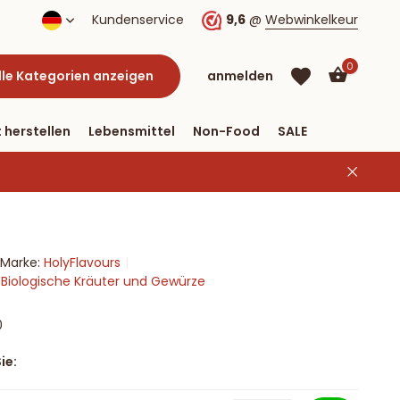
lung per PayPal
Kundenservice
9,6
@
Webwinkelkeur
0
lle Kategorien anzeigen
anmelden
 herstellen
Lebensmittel
Non-Food
SALE
Marke:
HolyFlavours
Benutzerkonto
Benutzerkonto
 Biologische Kräuter und Gewürze
anlegen
anlegen
0
ie: