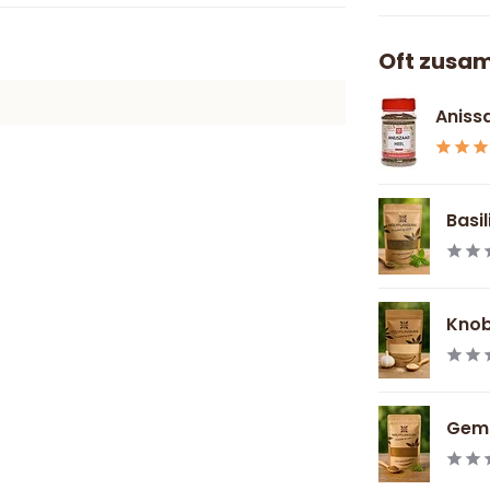
Oft zusa
Aniss
Basil
Knobl
Gema