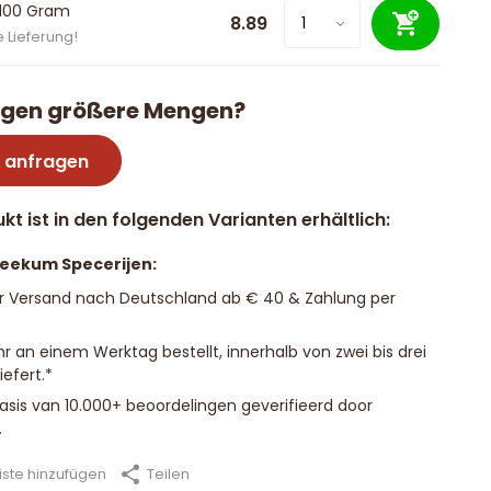
 100 Gram
8.89
 Lieferung!
igen größere Mengen?
 anfragen
kt ist in den folgenden Varianten erhältlich:
Beekum Specerijen:
r Versand nach Deutschland ab € 40 & Zahlung per
hr an einem Werktag bestellt, innerhalb von zwei bis drei
efert.*
basis van 10.000+ beoordelingen geverifieerd door
.
ste hinzufügen
Teilen