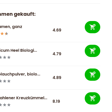
mmen gekauft:
amen, ganz
4.69
icum Heel Biologi...
4.79
auchpulver, biolo...
4.89
hlener Kreuzkümmel...
8.19