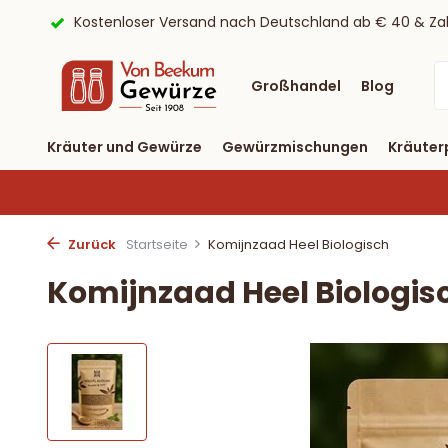
ayPal
9,6/10 Webwinkelkeur ✔
Lieferung binnen drei T
Großhandel
Blog
Kräuter und Gewürze
Gewürzmischungen
Kräuter
Zurück
Startseite
Komijnzaad Heel Biologisch
Komijnzaad Heel Biologis