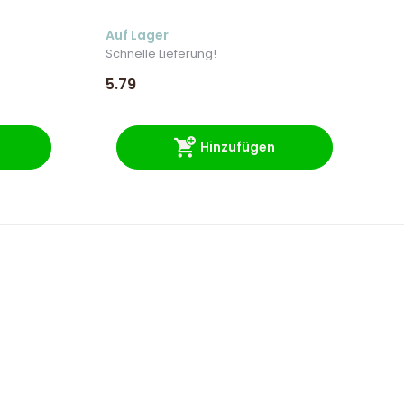
Auf Lager
Au
Schnelle Lieferung!
Sc
5.79
8.
Hinzufügen