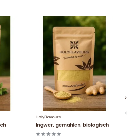
HolyFlavours
Ho
sch
Ingwer, gemahlen, biologisch
Ge
au