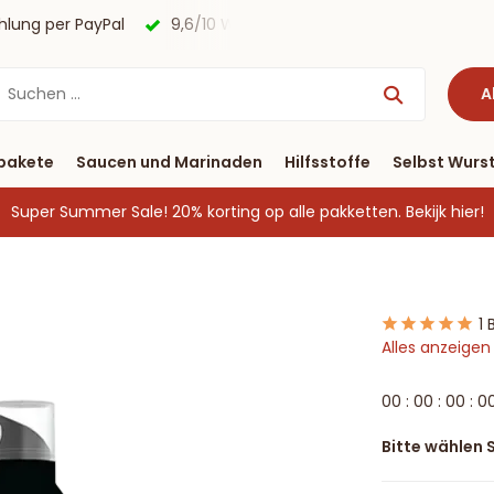
ayPal
9,6/10 Webwinkelkeur ✔
Lieferung binnen drei T
A
pakete
Saucen und Marinaden
Hilfsstoffe
Selbst Wurst
Super Summer Sale! 20% korting op alle pakketten.
Bekijk hier!
1
Alles anzeige
0
0
:
0
0
:
0
0
:
0
Bitte wählen S