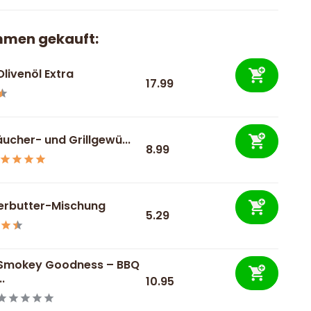
mmen gekauft:
Olivenöl Extra
17.99
ucher- und Grillgewü...
8.99
erbutter-Mischung
5.29
Smokey Goodness – BBQ
..
10.95