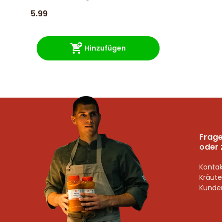
5.99
Hinzufügen
Frage
oder 
Kontak
Kräute
Kunden