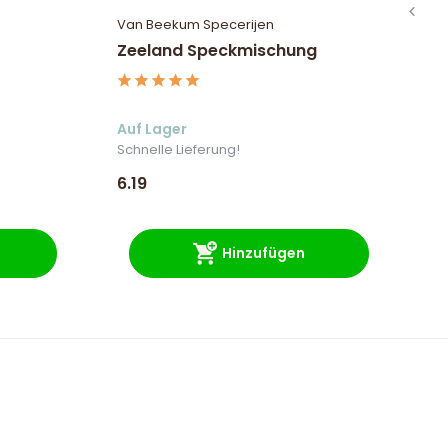
Van Beekum Specerijen
Va
Zeeland Speckmischung
S
Sa
Auf Lager
Au
Schnelle Lieferung!
Sc
6.19
4.
Hinzufügen