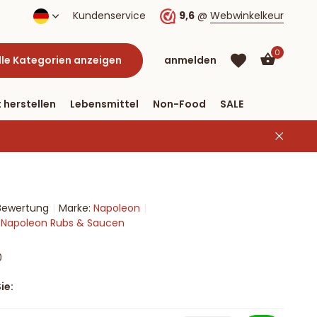
agen
Kostenloser Versand nach Deutschland ab € 40 & Zah
Kundenservice
9,6
@
Webwinkelkeur
0
lle Kategorien anzeigen
anmelden
 herstellen
Lebensmittel
Non-Food
SALE
 Bewertung
Marke:
Napoleon
Benutzerkonto
Benutzerkonto
n Napoleon Rubs & Saucen
anlegen
anlegen
0
ie: