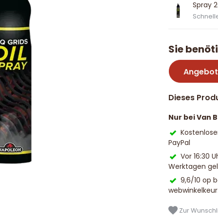
Spray 
Schnelle
Sie benöt
Angebot
Dieses Produ
Nur bei Van 
Kostenlose
PayPal
Vor 16:30 U
Werktagen geli
9,6/10 op 
webwinkelkeur
Zur Wunschli