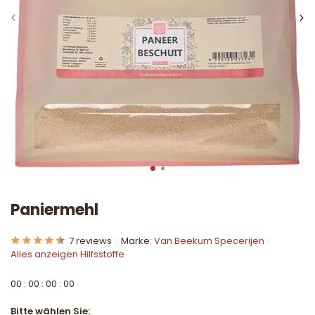
Paniermehl
7 reviews
Marke:
Van Beekum Specerijen
Alles anzeigen Hilfsstoffe
0
0
:
0
0
:
0
0
:
0
0
Bitte wählen Sie: