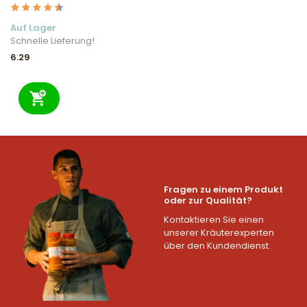
Auf Lager
Schnelle Lieferung!
6.29
Fragen zu einem Produkt
oder zur Qualität?
Kontaktieren Sie einen
unserer Kräuterexperten
über den Kundendienst.