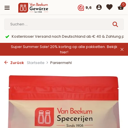
0
9,6
per PayPal
9,6/10 Webwinkelkeur ✔
Super Summer Sale! 20% korting op alle pakketten.
Bekijk
hier!
Zurück
Startseite
Paniermehl