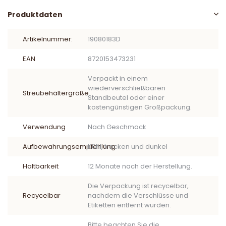
Produktdaten
Artikelnummer:
19080183D
EAN
8720153473231
Verpackt in einem
wiederverschließbaren
Streubehältergröße
Standbeutel oder einer
kostengünstigen Großpackung.
Verwendung
Nach Geschmack
Aufbewahrungsempfehlung
Kühl, trocken und dunkel
Haltbarkeit
12 Monate nach der Herstellung.
Die Verpackung ist recycelbar,
Recycelbar
nachdem die Verschlüsse und
Etiketten entfernt wurden.
Bitte beachten Sie die