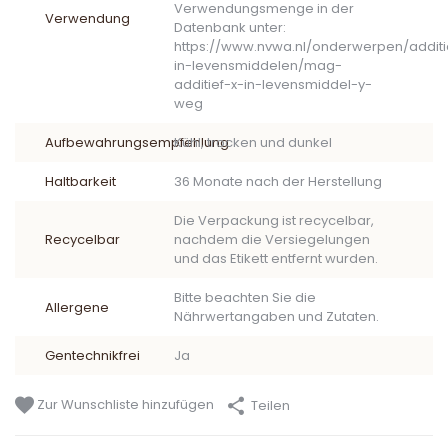
Verwendungsmenge in der
Verwendung
Datenbank unter:
https://www.nvwa.nl/onderwerpen/addit
in-levensmiddelen/mag-
additief-x-in-levensmiddel-y-
weg
Aufbewahrungsempfehlung
Kühl, trocken und dunkel
Haltbarkeit
36 Monate nach der Herstellung
Die Verpackung ist recycelbar,
Recycelbar
nachdem die Versiegelungen
und das Etikett entfernt wurden.
Bitte beachten Sie die
Allergene
Nährwertangaben und Zutaten.
Gentechnikfrei
Ja
Zur Wunschliste hinzufügen
Teilen