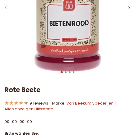
Rote Beete
9 reviews
Marke:
Van Beekum Specerijen
Alles anzeigen Hilfsstoffe
0
0
:
0
0
:
0
0
:
0
0
Bitte wählen Sie: