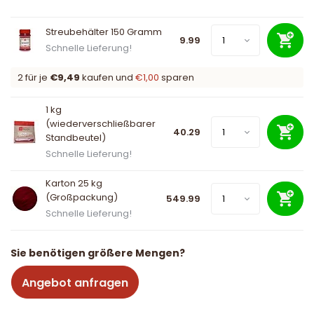
Streubehälter 150 Gramm
9.99
Schnelle Lieferung!
2 für je
€9,49
kaufen und
€1,00
sparen
1 kg
(wiederverschließbarer
40.29
Standbeutel)
Schnelle Lieferung!
Karton 25 kg
(Großpackung)
549.99
Schnelle Lieferung!
Sie benötigen größere Mengen?
Angebot anfragen