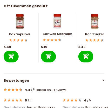
Oft zusammen gekauft:
Saltwell Meersalz
Kakaopulver
Rohrzucker
4.69
5.19
3.49
Bewertungen
4.8
/
Based on 9 reviews
5
5
/
4
/
5
5
Gepostet von:
Jeroen Bussmann
Gepostet von:
Barrie Houtm