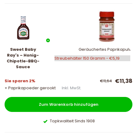
Sweet Baby
Geräuchertes Paprikapulver
Ray's – Honig-
Chipotle-BBQ-
Sauce
€11,38
Sie sparen 2%
€11,64
+ Paprikapoeder gerookt
Inkl. MwSt.
Zum Warenkorb hinzufügen
Topkwaliteit Sinds 1908