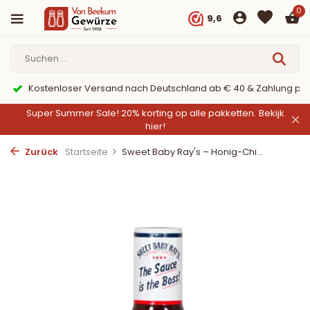
0
9,6
Versand nach Deutschland ab € 40 & Zahlung per PayPal
Super Summer Sale! 20% korting op alle pakketten.
Bekijk
hier!
Zurück
Startseite
Sweet Baby Ray's – Honig-Chi...