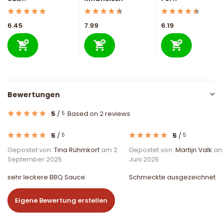
6.45
7.99
6.19
Bewertungen
5
/
Based on 2 reviews
5
5
/
5
/
5
5
Gepostet von:
Tina Rühmkorf
am 2
Gepostet von:
Martijn Valk
am
September 2025
Juni 2025
sehr leckere BBQ Sauce
Schmeckte ausgezeichnet
Eigene Bewertung erstellen