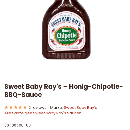
Sweet Baby Ray's – Honig-Chipotle-
BBQ-Sauce
2 reviews
Marke:
Sweet Baby Ray's
Alles anzeigen Sweet Baby Ray's Saucen
0
0
:
0
0
:
0
0
:
0
0