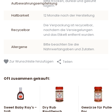
Bitte trocken, dunkel und gekühlt
Aufbewahrungsempfehlung
lagern.
Haltbarkeit
12 Monate nach der Herstellung
Die Verpackung ist recycelbar,
Recycelbar
nachdem die Versiegelungen
und das Etikett entfernt wurden.
Bitte beachten Sie die
Allergene
Nährwertangaben und Zutaten.
Zur Wunschliste hinzufügen
Teilen
Oft zusammen gekauft:
Sweet Baby Ray's –
Dry Rub
Gewürze für Pulle
Süß...
Rindfleisch
Por...