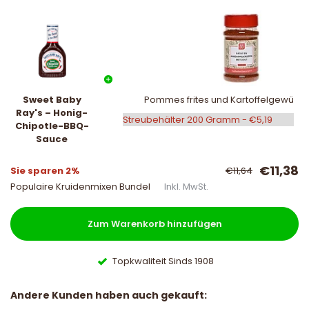
Sweet Baby
Pommes frites und Kartoffelgewürz m
Ray's – Honig-
Chipotle-BBQ-
Sauce
€11,38
Sie sparen 2%
€11,64
Populaire Kruidenmixen Bundel
Inkl. MwSt.
Zum Warenkorb hinzufügen
Topkwaliteit Sinds 1908
Andere Kunden haben auch gekauft: