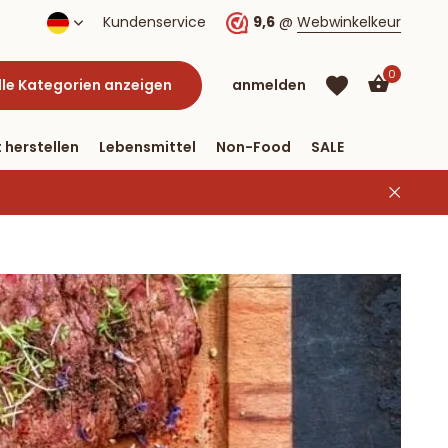
lung per PayPal
Kundenservice
9,6
@
Webwinkelkeur
0
lle Kategorien anzeigen
anmelden
 herstellen
Lebensmittel
Non-Food
SALE
Benutzerkonto
Benutzerkonto
anlegen
anlegen