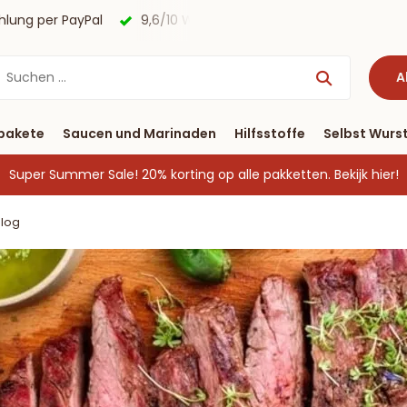
agen
Kostenloser Versand nach Deutschland ab € 40 & Zah
A
pakete
Saucen und Marinaden
Hilfsstoffe
Selbst Wurst
Super Summer Sale! 20% korting op alle pakketten.
Bekijk hier!
Blog