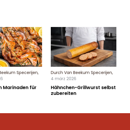
Beekum Specerijen
,
Durch
Van Beekum Specerijen
,
26
4 märz 2026
n Marinaden für
Hähnchen-Grillwurst selbst
zubereiten