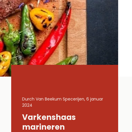
 6 januar
Durch Van Beekum Specerijen, 6 januar
Durch Van B
2024
2024
Varkenshaas
Gemar
Lachs
marineren
kippe