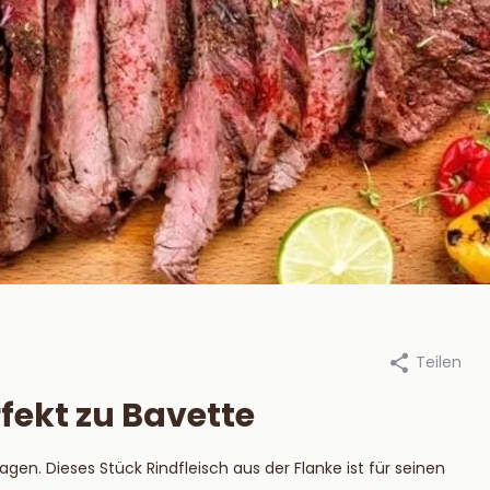
Teilen
an Beekum Specerijen, 6 januar
Durch Van Beekum Specerijen,
2024
fekt zu Bavette
steek je een
Die besten
tskool BBQ aan?
Marinaden für 
gen. Dieses Stück Rindfleisch aus der Flanke ist für seinen