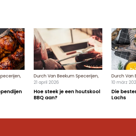
pecerijen
,
Durch
Van Beekum Specerijen
,
Durch
Van 
21 april 2026
10 märz 20
pendijen
Hoe steek je een houtskool
Die beste
BBQ aan?
Lachs