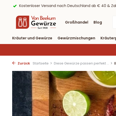
ayPal
9,6/10 Webwinkelkeur ✔
Lieferung binnen drei T
Großhandel
Blog
Kräuter und Gewürze
Gewürzmischungen
Kräuter
Zurück
Startseite
Diese Gewürze passen perfekt ...