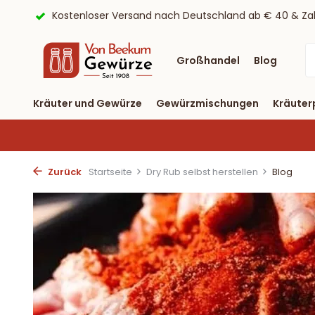
ayPal
9,6/10 Webwinkelkeur ✔
Lieferung binnen drei T
Großhandel
Blog
Kräuter und Gewürze
Gewürzmischungen
Kräuter
Zurück
Startseite
Dry Rub selbst herstellen
Blog