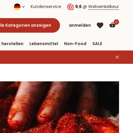
lung per PayPal
Kundenservice
9,6
@
Webwinkelkeur
0
lle Kategorien anzeigen
anmelden
 herstellen
Lebensmittel
Non-Food
SALE
Benutzerkonto
Benutzerkonto
anlegen
anlegen