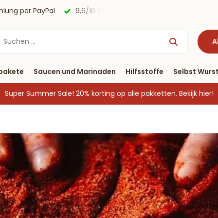
agen
Kostenloser Versand nach Deutschland ab € 40 & Zah
A
pakete
Saucen und Marinaden
Hilfsstoffe
Selbst Wurst
Super Summer Sale! 20% korting op alle pakketten.
Bekijk hier!