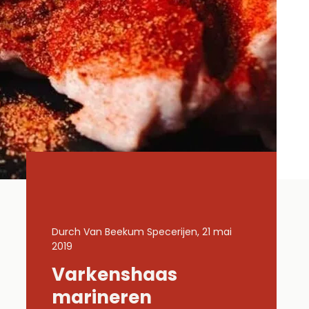
 21 mai
Durch Van Beekum Specerijen, 21 mai
Durch Van B
2019
2019
Varkenshaas
Gemar
Lachs
marineren
kippe