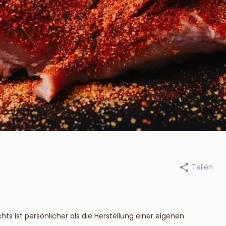
Teilen
an Beekum Specerijen, 21 mai
Durch Van Beekum Specerijen,
2019
steek je een
Die besten
tskool BBQ aan?
Marinaden für 
ts ist persönlicher als die Herstellung einer eigenen