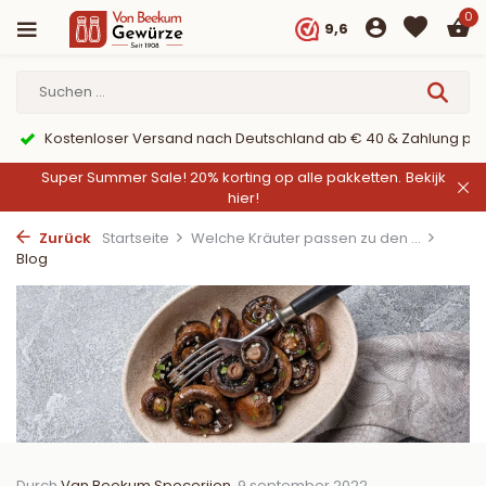
0
9,6
er PayPal
9,6/10 Webwinkelkeur ✔
Super Summer Sale! 20% korting op alle pakketten.
Bekijk
hier!
Zurück
Startseite
Welche Kräuter passen zu den ...
Blog
Durch
Van Beekum Specerijen
, 9 september 2022