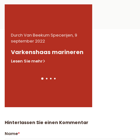
9
Durch Van Beekum Specerijen, 9
Durch Van Beekum Speceri
september 2022
september 2022
n
Varkenshaas marineren
Gemarineerde
kippendijen in BB
Lesen Sie mehr
Lesen Sie mehr
Hinterlassen Sie einen Kommentar
Name
*