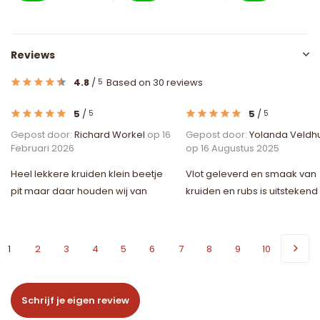
Reviews
4.8
/
Based on 30 reviews
5
5
/
5
/
5
5
Gepost door:
Richard Workel
op 16
Gepost door:
Yolanda Veldh
Februari 2026
op 16 Augustus 2025
Heel lekkere kruiden klein beetje
Vlot geleverd en smaak van
pit maar daar houden wij van
kruiden en rubs is uitstekend
1
2
3
4
5
6
7
8
9
10
Schrijf je eigen review