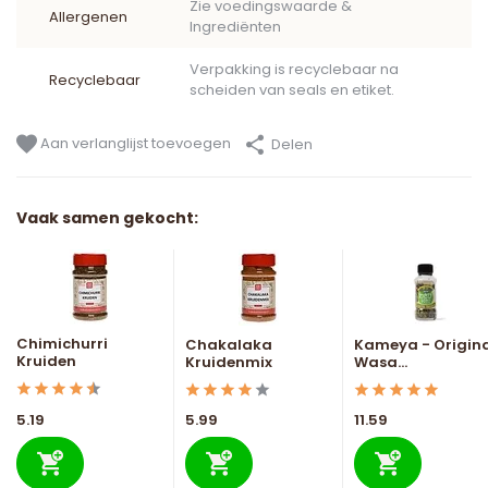
Zie voedingswaarde &
Allergenen
Ingrediënten
Verpakking is recyclebaar na
Recyclebaar
scheiden van seals en etiket.
Aan verlanglijst toevoegen
Delen
Vaak samen gekocht:
Chimichurri
Chakalaka
Kameya - Origin
Kruiden
Kruidenmix
Wasa...
5.19
5.99
11.59