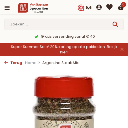
0
9,6
9,6/10 Webwinkelkeur ✔
Super Summer Sale! 20% korting op alle pakketten.
Bekijk
hier!
Terug
Home
Argentina Steak Mix