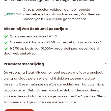
Dit product is verkrijgbaar in de volgende varianten:
Onze producten voldoen aan de hoogste
voedselveiligheid & kwaliteitseisen, Van Beekum
Specerijen is FSSC22000 gecertificeerd.
Alleen bij Van Beekum Specerijen:
Gratis verzending vanaf € 40
Op een werkdag voor 23:59 uur besteld, morgen in huis.*
9,6/10 op basis van 10.000+ beoordelingen geverifieerd
door webwinkelkeur.
Productomschrijving
De Argentina Steak Mix combineert peper, knoflookgranulaat,
uiengranulaat, peterselie en chilivlokken tot een kruidige
vleesmix. Deze melange geeft je gerechten een hartig en licht
pittig karakter. Gebruik hem voor biefstuk, ander rundvlees,
varkensvlees of als basis voor je marinades.De Argentina Steak
Mix is een kruidige kruidenmix met een duidel...