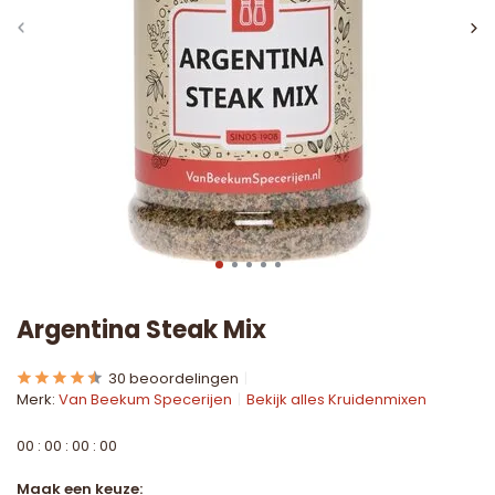
Argentina Steak Mix
30 beoordelingen
Merk:
Van Beekum Specerijen
Bekijk alles Kruidenmixen
0
0
:
0
0
:
0
0
:
0
0
Maak een keuze: