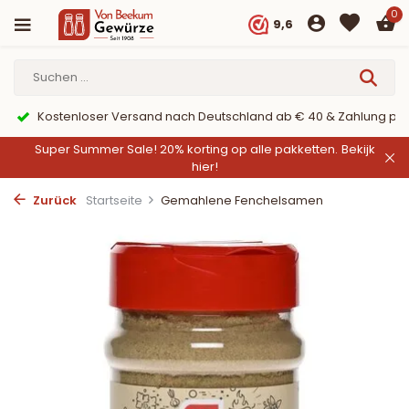
0
9,6
er PayPal
9,6/10 Webwinkelkeur ✔
Super Summer Sale! 20% korting op alle pakketten.
Bekijk
hier!
Zurück
Startseite
Gemahlene Fenchelsamen