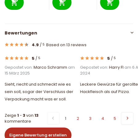
Bewertungen
4.9
/
Based on 13 reviews
5
5
/
5
/
5
5
Gepostet von:
Marco Schramm
am
Gepostet von:
Harry Fl
am 6 A
15 März 2025
2024
Sieht, riecht und schmeckt wie es
Leckere Gewürze für gerollt
sein soll, sogar der Verschluss der
Hackfleisch als auf Pizza.
Verpackung macht was er soll.
Zeige
1
-
3
von
13
1
2
3
4
5
kommentare
Eigene Bewertung erstellen