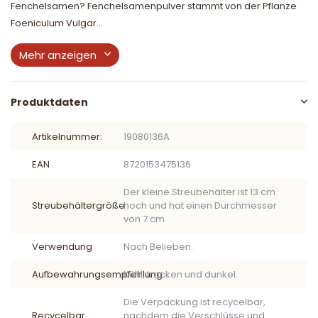
Fenchelsamen? Fenchelsamenpulver stammt von der Pflanze
Foeniculum Vulgar...
Mehr anzeigen
Produktdaten
Artikelnummer:
19080136A
EAN
8720153475136
Der kleine Streubehälter ist 13 cm
Streubehältergröße
hoch und hat einen Durchmesser
von 7 cm.
Verwendung
Nach Belieben.
Aufbewahrungsempfehlung
Kühl, trocken und dunkel.
Die Verpackung ist recycelbar,
Recycelbar
nachdem die Verschlüsse und