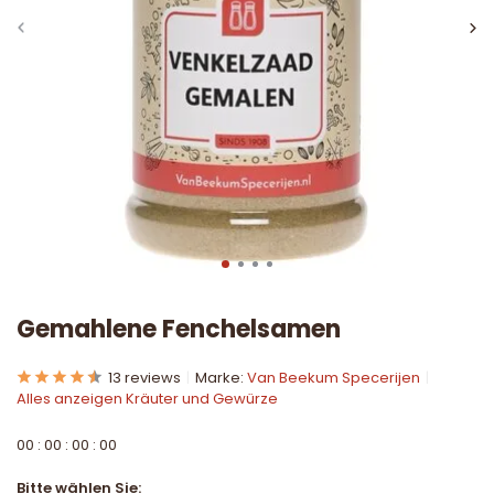
Gemahlene Fenchelsamen
13 reviews
Marke:
Van Beekum Specerijen
Alles anzeigen Kräuter und Gewürze
0
0
:
0
0
:
0
0
:
0
0
Bitte wählen Sie: