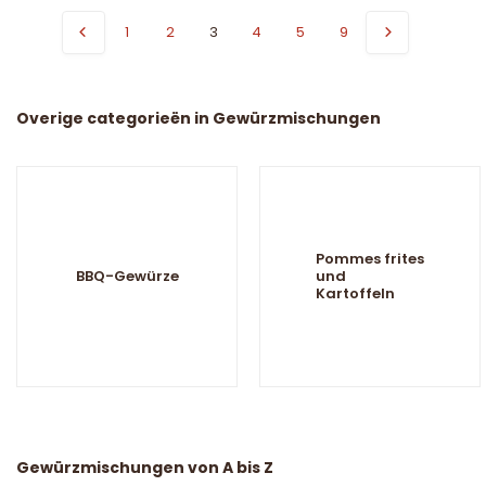
1
2
3
4
5
9
Overige categorieën in Gewürzmischungen
Pommes frites
BBQ-Gewürze
und
Kartoffeln
Gewürzmischungen von A bis Z