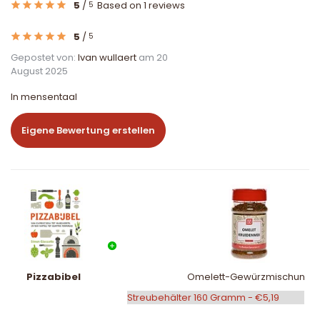
5
/
Based on 1 reviews
5
5
/
5
Gepostet von:
Ivan wullaert
am 20
August 2025
In mensentaal
Eigene Bewertung erstellen
Pizzabibel
Omelett-Gewürzmischung