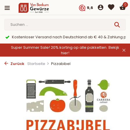
0
9,6
& Zahlung per PayPal
9,6/10 Webwinkelkeur ✔
Super Summer Sale! 20% korting op alle pakketten.
Bekijk
hier!
Zurück
Startseite
Pizzabibel