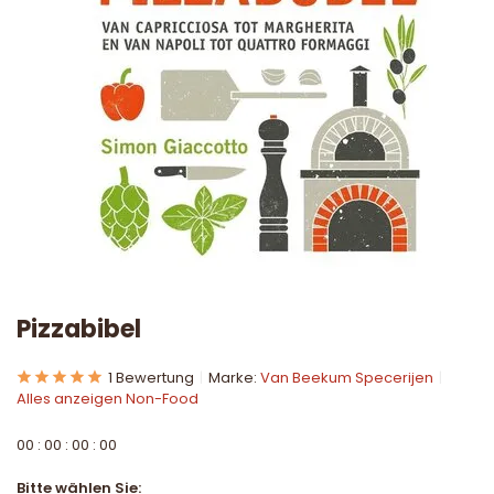
Pizzabibel
1 Bewertung
Marke:
Van Beekum Specerijen
Alles anzeigen Non-Food
0
0
:
0
0
:
0
0
:
0
0
Bitte wählen Sie: