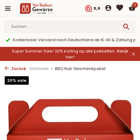
0
9,6
Kostenloser Versand nach Deutschland ab € 40 & Zahlung per Pa
Super Summer Sale! 20% korting op alle pakketten.
Bekijk
hier!
Zurück
Startseite
BBQ Rub Geschenkpaket
20% sale