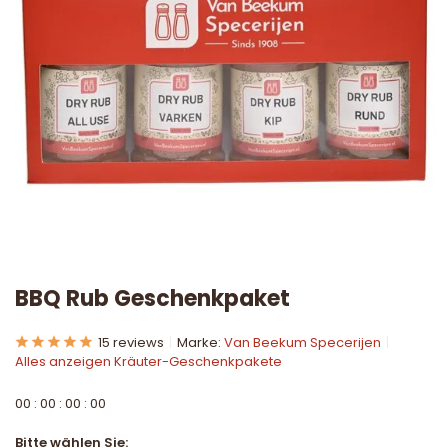
BBQ Rub Geschenkpaket
15 reviews
Marke:
Van Beekum Specerijen
Alles anzeigen Kräuter-Geschenkpakete
0
0
:
0
0
:
0
0
:
0
0
Bitte wählen Sie: