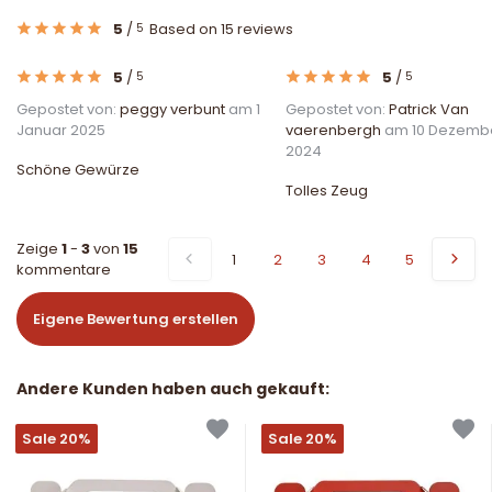
5
/
Based on 15 reviews
5
5
/
5
/
5
5
Gepostet von:
peggy verbunt
am 1
Gepostet von:
Patrick Van
Januar 2025
vaerenbergh
am 10 Dezemb
2024
Schöne Gewürze
Tolles Zeug
Zeige
1
-
3
von
15
1
2
3
4
5
kommentare
Eigene Bewertung erstellen
Andere Kunden haben auch gekauft:
Sale 20%
Sale 20%