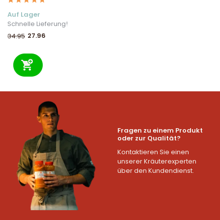
Auf Lager
Schnelle Lieferung!
27.96
34.95
Fragen zu einem Produkt
oder zur Qualität?
Kontaktieren Sie einen
unserer Kräuterexperten
über den Kundendienst.