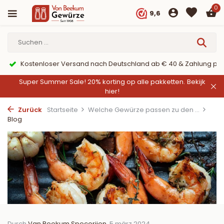
0
9,6
er PayPal
9,6/10 Webwinkelkeur ✔
Super Summer Sale! 20% korting op alle pakketten.
Bekijk
hier!
Zurück
Startseite
Welche Gewürze passen zu den ...
Blog
Durch
Van Beekum Specerijen
, 5 märz 2024