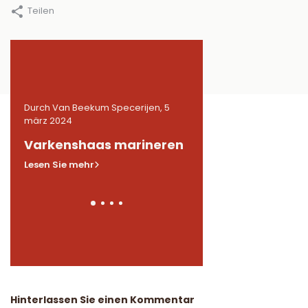
Teilen
5
Durch Van Beekum Specerijen, 5
Durch Van Beekum Speceri
märz 2024
märz 2024
n
Varkenshaas marineren
Gemarineerde
kippendijen in BB
Lesen Sie mehr
Lesen Sie mehr
Hinterlassen Sie einen Kommentar