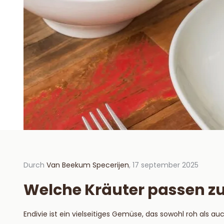
Durch
Van Beekum Specerijen
, 17 september 2025
Durch V
septem
Welche Kräuter passen zu
Hoe 
hou
Endivie ist ein vielseitiges Gemüse, das sowohl roh als a