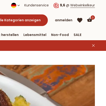
lung per PayPal
Kundenservice
9,6
@
Webwinkelkeur
0
lle Kategorien anzeigen
anmelden
 herstellen
Lebensmittel
Non-Food
SALE
Benutzerkonto
Benutzerkonto
anlegen
anlegen