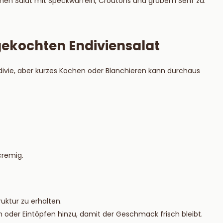
armen Salat mit Speckwürfeln, Croutons und grobem Senf zu.
ekochten Endiviensalat
divie, aber kurzes Kochen oder Blanchieren kann durchaus
cremig.
uktur zu erhalten.
 oder Eintöpfen hinzu, damit der Geschmack frisch bleibt.