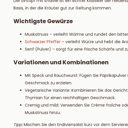
Der Eintopf mit Endivie ist ein echter Klassiker der niede
Basis, in der die Kräuter gut zur Geltung kommen.
Wichtigste Gewürze
Muskatnuss – verleiht Wärme und rundet den bitt
Schwarzer Pfeffer
– verleiht Würze und hebt die Ar
Senf (Pulver) – sorgt für eine frische Schärfe und z
Variationen und Kombinationen
Mit Speck und Rauchwurst: Fügen Sie Paprikapulver
Geschmack zu erzielen.
Vegetarische Variante: Kombinieren Sie das Gerich
Thymian für einen reichhaltigen Geschmack.
Cremig und mild: Verwenden Sie Crème fraîche oder
Muskatnuss hinzu.
Tipp:
Mischen Sie den Endiviensalat kurz vor dem Servieren 