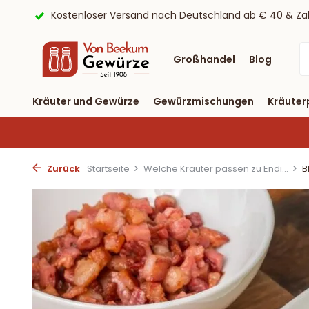
ayPal
9,6/10 Webwinkelkeur ✔
Lieferung binnen drei T
Großhandel
Blog
Kräuter und Gewürze
Gewürzmischungen
Kräuter
Zurück
Startseite
Welche Kräuter passen zu Endi...
B