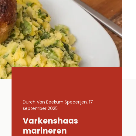
 17
Durch Van Beekum Specerijen, 17
Durch Van B
september 2025
september 
Varkenshaas
Gemar
Lachs
marineren
kippe