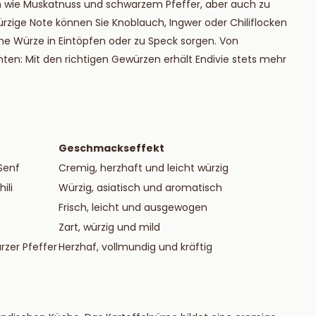
 wie Muskatnuss und schwarzem Pfeffer, aber auch zu
ie mehr
Lesen Sie mehr
ürzige Note können Sie Knoblauch, Ingwer oder Chiliflocken
he Würze in Eintöpfen oder zu Speck sorgen. Von
hten: Mit den richtigen Gewürzen erhält Endivie stets mehr
Geschmackseffekt
Senf
Cremig, herzhaft und leicht würzig
ili
Würzig, asiatisch und aromatisch
Frisch, leicht und ausgewogen
Zart, würzig und mild
rzer Pfeffer
Herzhaf, vollmundig und kräftig