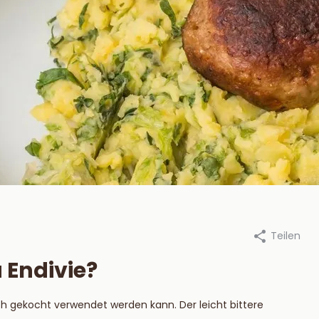
Teilen
an Beekum Specerijen, 17
Durch Van Beekum Specerijen,
ber 2025
september 2025
 Endivie?
steek je een
Die besten
tskool BBQ aan?
Marinaden für 
uch gekocht verwendet werden kann. Der leicht bittere