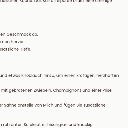
rländischen Küche. Das Kartoffelpüree bildet eine cremige
eren Geschmack ab.
omen hervor.
usätzliche Tiefe.
 und etwas Knoblauch hinzu, um einen kräftigen, herzhaften
t mit gebratenen Zwiebeln, Champignons und einer Prise
 Sahne anstelle von Milch und fügen Sie zusätzliche
roh unter. So bleibt er frischgrün und knackig.