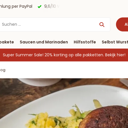
agen
Kostenloser Versand nach Deutschland ab € 40 & Zah
A
pakete
Saucen und Marinaden
Hilfsstoffe
Selbst Wurst
Super Summer Sale! 20% korting op alle pakketten.
Bekijk hier!
log