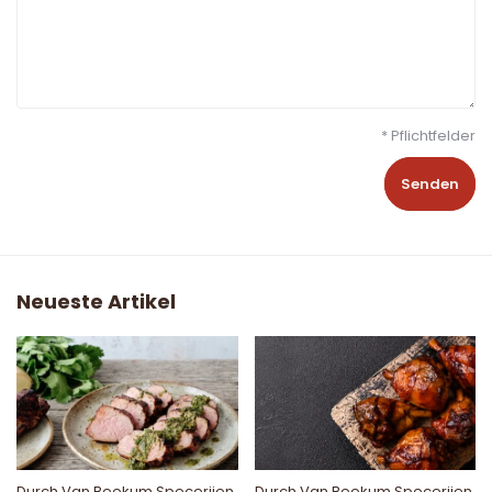
* Pflichtfelder
Senden
Neueste Artikel
Durch
Van Beekum Specerijen
,
Durch
Van Beekum Specerijen
,