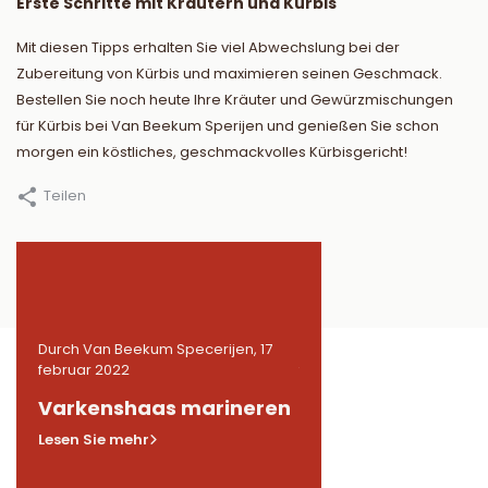
Erste Schritte mit Kräutern und Kürbis
Mit diesen Tipps erhalten Sie viel Abwechslung bei der
Zubereitung von Kürbis und maximieren seinen Geschmack.
Bestellen Sie noch heute Ihre Kräuter und Gewürzmischungen
für Kürbis bei Van Beekum Sperijen und genießen Sie schon
morgen ein köstliches, geschmackvolles Kürbisgericht!
Teilen
17
Durch Van Beekum Specerijen, 17
Durch Van Beekum Speceri
februar 2022
februar 2022
n
Varkenshaas marineren
Gemarineerde
kippendijen in BB
Lesen Sie mehr
Lesen Sie mehr