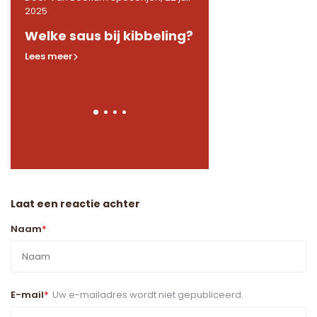
2025
2025
de
Welke saus bij kibbeling?
Welke kruiden in 
Lees meer
Lees meer
Laat een reactie achter
Naam
*
E-mail
*
Uw e-mailadres wordt niet gepubliceerd.