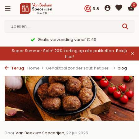
0
9,6
9,6/10 Webwinkelkeur ✔
Super Summer Sale! 20% korting op alle pakketten.
Bekijk
hier!
Terug
Home
Gehaktbal zonder zout: het per...
blog
Door
Van Beekum Specerijen
, 22 juli 2025