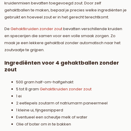
kruidenmixen bevatten toegevoegd zout. Door zelf
gehaktballen te maken, bepaal je precies welke ingrediënten je
gebruikt en hoeveel zout er in het gerecht terechtkomt.
De
Gehaktkruiden zonder zout
bevatten verschillende kruiden
en specerijen die samen voor een volle smaak zorgen. Zo
maak je een lekkere gehaktbal zonder automatisch naar het
zoutvaatje te grijpen.
Ingrediënten voor 4 gehaktballen zonder
zout
500 gram half-om-halfgehakt
5 tot 8 gram
Gehaktkruiden zonder zout
1 ei
2 eetlepels zoutarm of natriumarm paneermeel
1 kleine ui, fijngesnipperd
Eventueel een scheutje melk of water
Olie of boter om in te bakken