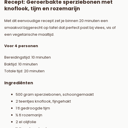
Recept: Geroerbakte sperziebonen met
knoflook, tijm en rozemarijn
Met dit eenvoudige recept zet je binnen 20 minuten een
smaakvol bijgerecht op tafel dat perfect past bij vlees, vis of
een vegetarische maaltijd.
Voor 4 personen
Bereidingstijd: 10 minuten
Baktijd: 10 minuten
Totale tijd: 20 minuten
Ingrediënten
500 gram sperziebonen, schoongemaakt
2 teentjes knoflook, fijngehakt
1 tl gedroogde tijm
½ tl rozemarijn
2 el olijfolie