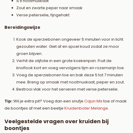
½ tl nootmuskaat
Zout en zwarte peper naar smaak
Verse peterselie, fijngehakt
Bereidingswijze
Kook de sperziebonen ongeveer 5 minuten voor in licht
gezouten water. Giet af en spoel koud zodat ze mooi
groen blijven.
Verhit de olijfolie in een grote koekenpan. Fruit de
knoflook kort en voeg vervolgens tijm en rozemarijn toe.
Voeg de sperziebonen toe en bak deze 5 tot 7 minuten
mee. Breng op smaak met nootmuskaat, peper en zout.
Bestrooi vlak voor het serveren met verse peterselie.
Tip:
Wil je extra pit? Voeg dan een snufje
Cajun Mix
toe of maak
de boontjes af met een beetje
Kruidenboter Melange
.
Veelgestelde vragen over kruiden bij
boontjes