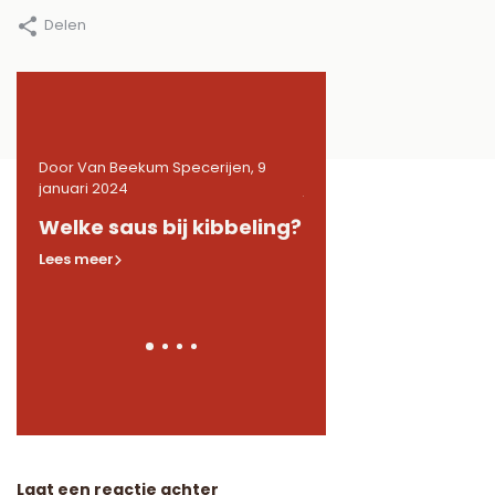
Delen
9
Door Van Beekum Specerijen, 9
Door Van Beekum Specerij
januari 2024
januari 2024
de
Welke saus bij kibbeling?
Welke kruiden in 
Lees meer
Lees meer
Laat een reactie achter