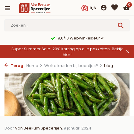
0
9,6
9,6/10 Webwinkelkeur ✔
Super Summer Sale! 20% korting op alle pakketten.
Bekijk
hier!
Terug
Home
Welke kruiden bij boontjes?
blog
Door
Van Beekum Specerijen
, 9 januari 2024