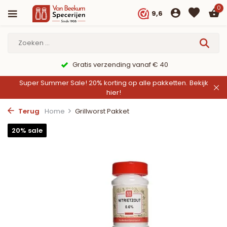
0
9,6
Gratis verzending vanaf € 40
Super Summer Sale! 20% korting op alle pakketten.
Bekijk
hier!
Terug
Home
Grillworst Pakket
20% sale