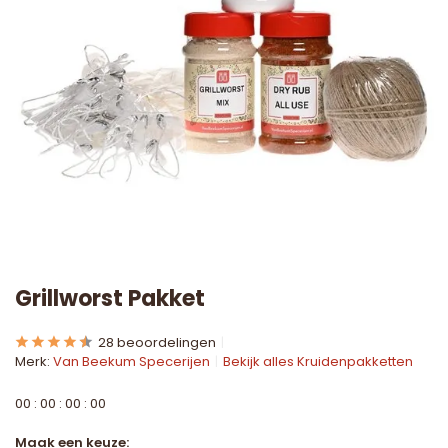
Grillworst Pakket
28 beoordelingen
Merk:
Van Beekum Specerijen
Bekijk alles Kruidenpakketten
0
0
:
0
0
:
0
0
:
0
0
Maak een keuze: