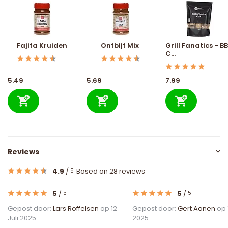
Fajita Kruiden
Ontbijt Mix
Grill Fanatics - B
C...
5.49
5.69
7.99
Reviews
4.9
/
Based on 28 reviews
5
5
/
5
/
5
5
Gepost door:
Lars Roffelsen
op 12
Gepost door:
Gert Aanen
op 
Juli 2025
2025