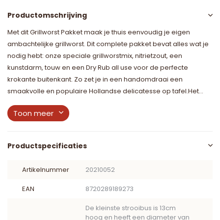
Productomschrijving
Met dit Grillworst Pakket maak je thuis eenvoudig je eigen
ambachtelijke grillworst. Dit complete pakket bevat alles wat je
nodig hebt: onze speciale grillworstmix, nitrietzout, een
kunstdarm, touw en een Dry Rub all use voor de perfecte
krokante buitenkant. Zo zet je in een handomdraai een
smaakvolle en populaire Hollandse delicatesse op tafel.Het...
Toon meer
Productspecificaties
Artikelnummer
20210052
EAN
8720289189273
De kleinste strooibus is 13cm
hoog en heeft een diameter van