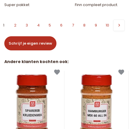
Super pakket
Finn compleet product.
1
2
3
4
5
6
7
8
9
10
Schrijf je eigen review
Andere klanten kochten ook: