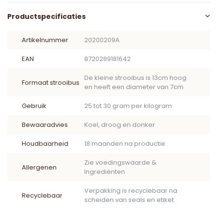
Productspecificaties
Artikelnummer
20200209A
EAN
8720289181642
De kleine strooibus is 13cm hoog
Formaat strooibus
en heeft een diameter van 7cm
Gebruik
25 tot 30 gram per kilogram
Bewaaradvies
Koel, droog en donker
Houdbaarheid
18 maanden na productie
Zie voedingswaarde &
Allergenen
Ingrediënten
Verpakking is recyclebaar na
Recyclebaar
scheiden van seals en etiket.