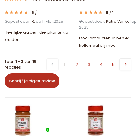
5
/
5
/
5
5
Gepost door:
R.
op 11 Mei 2025
Gepost door:
Petra Winkel
op
2025
Heerlijke kruiden, die pikante kip
Mooi producten. Ik ben er
kruiden
hellemaal blij mee
Toon
1
-
3
van
15
1
2
3
4
5
reacties
Schrijf je eigen review