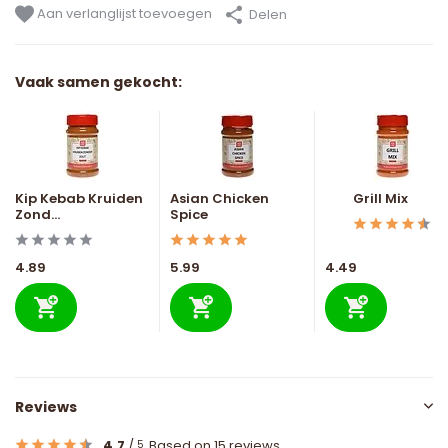
Aan verlanglijst toevoegen
Delen
Vaak samen gekocht:
Kip Kebab Kruiden
Asian Chicken
Grill Mix
Zond...
Spice
4.89
5.99
4.49
Reviews
4.7
/
Based on 15 reviews
5