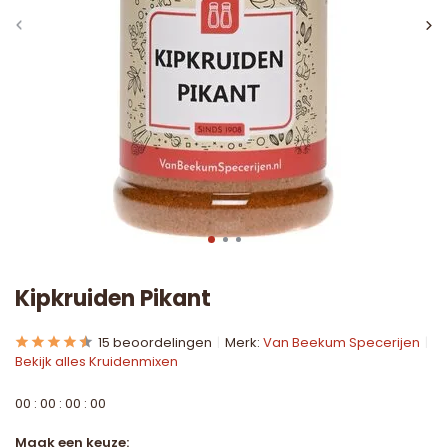
Kipkruiden Pikant
15 beoordelingen
Merk:
Van Beekum Specerijen
Bekijk alles Kruidenmixen
0
0
:
0
0
:
0
0
:
0
0
Maak een keuze: