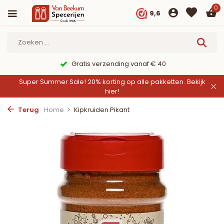
0
9,6
9,6/10 Webwinkelkeur ✔
Super Summer Sale! 20% korting op alle pakketten.
Bekijk
hier!
Terug
Home
Kipkruiden Pikant