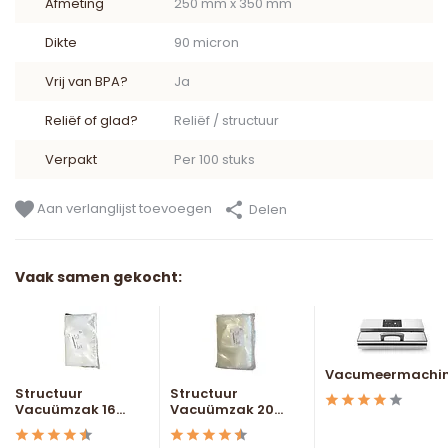
Afmeting
250 mm x 350 mm
Dikte
90 micron
Vrij van BPA?
Ja
Reliëf of glad?
Reliëf / structuur
Verpakt
Per 100 stuks
Aan verlanglijst toevoegen
Delen
Vaak samen gekocht:
Vacumeermachi
Structuur
Structuur
Vacuümzak 16...
Vacuümzak 20...