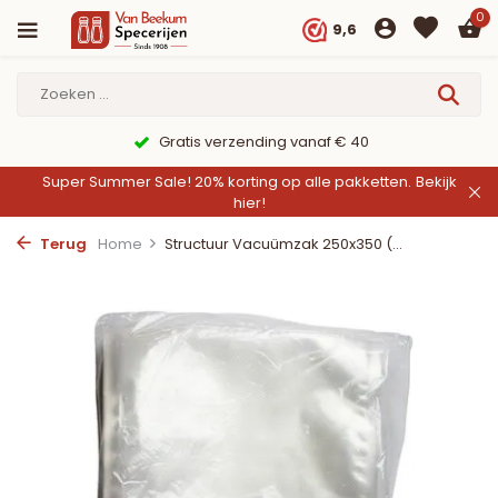
0
9,6
Gratis verzending vanaf € 40
Super Summer Sale! 20% korting op alle pakketten.
Bekijk
hier!
Terug
Home
Structuur Vacuümzak 250x350 (...