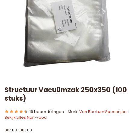
Structuur Vacuümzak 250x350 (100
stuks)
16 beoordelingen
Merk:
Van Beekum Specerijen
Bekijk alles Non-Food
0
0
:
0
0
:
0
0
:
0
0