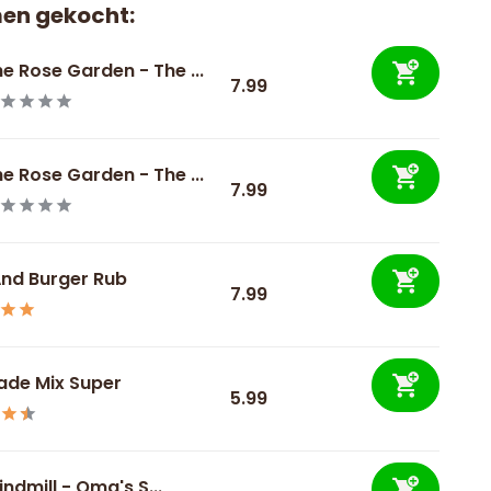
en gekocht:
e Rose Garden - The ...
7.99
e Rose Garden - The ...
7.99
And Burger Rub
7.99
ade Mix Super
5.99
ndmill - Oma's S...