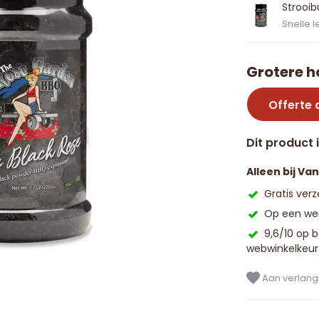
Strooi
Snelle l
Grotere h
Offerte
Dit product 
Alleen bij Va
Gratis ver
Op een wer
9,6/10 op 
webwinkelkeur
Aan verlangl