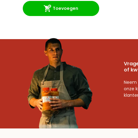
Toevoegen
Vrage
of kw
Neem 
onze k
klante