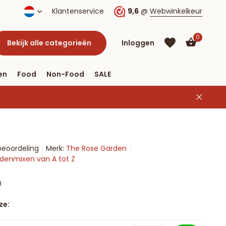
Klantenservice
9,6
@
Webwinkelkeur
0
Bekijk alle categorieën
Inloggen
en
Food
Non-Food
SALE
Account
aanmaken
Account
beoordeling
Merk:
The Rose Garden
aanmaken
uidenmixen van A tot Z
0
ze: