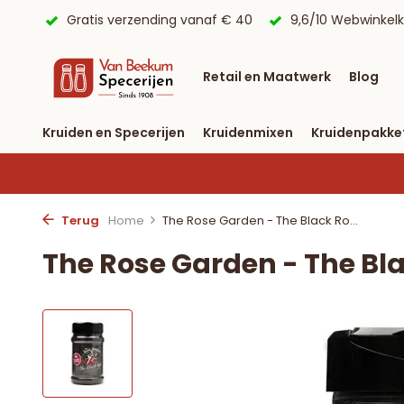
anaf € 40
9,6/10 Webwinkelkeur ✔
Voor 23:59 uur beste
Retail en Maatwerk
Blog
Kruiden en Specerijen
Kruidenmixen
Kruidenpakke
Terug
Home
The Rose Garden - The Black Ro...
The Rose Garden - The Bl