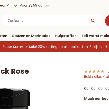
ld, morgen in huis*.
Gratis verzending vanaf € 40
tten
Sauzen en Marinades
Hulpstoffen
Zelf worst mak
Super Summer Sale! 20% korting op alle pakketten.
Bekijk hier!
ack Rose
1 
Bekijk alles Kr
0
0
:
0
0
:
0
0
:
0
Maak een keu