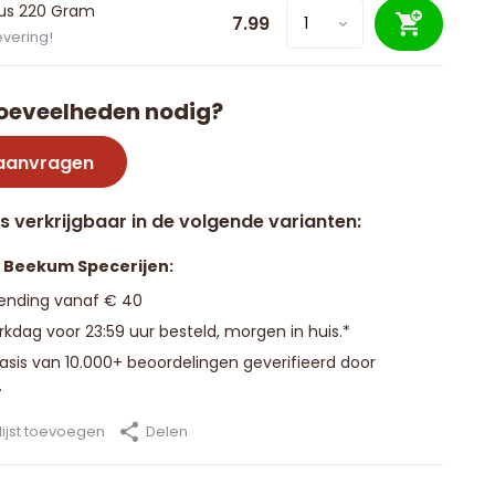
bus 220 Gram
7.99
evering!
oeveelheden nodig?
 aanvragen
is verkrijgbaar in de volgende varianten:
n Beekum Specerijen:
zending vanaf € 40
kdag voor 23:59 uur besteld, morgen in huis.*
basis van 10.000+ beoordelingen geverifieerd door
.
ijst toevoegen
Delen