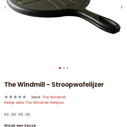
The Windmill - Stroopwafelijzer
Merk:
The Windmill
Bekijk alles The Windmill Gietijzer
0
0
:
0
0
:
0
0
:
0
0
Maak een keuze: