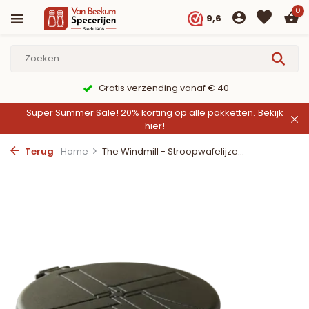
0
9,6
Gratis verzending vanaf € 40
Super Summer Sale! 20% korting op alle pakketten.
Bekijk
hier!
Terug
Home
The Windmill - Stroopwafelijze...