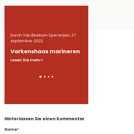
27
Durch Van Beekum Specerijen, 27
Durch Van Beekum Speceri
september 2022
september 2022
n
Varkenshaas marineren
Gemarineerde
kippendijen in BB
Lesen Sie mehr
Lesen Sie mehr
Hinterlassen Sie einen Kommentar
Name
*