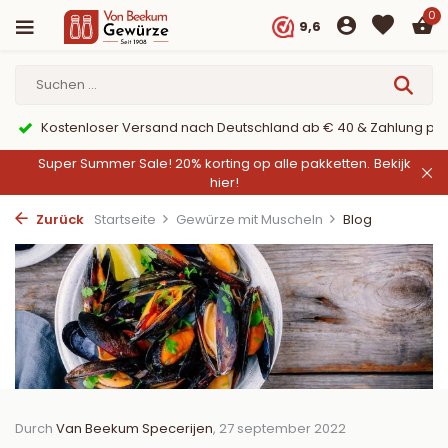
0
9,6
er PayPal
9,6/10 Webwinkelkeur ✔
Super Summer Sale! 20% korting op alle pakketten.
Bekijk
hier!
Zurück
Startseite
Gewürze mit Muscheln
Blog
Durch
Van Beekum Specerijen
, 27 september 2022