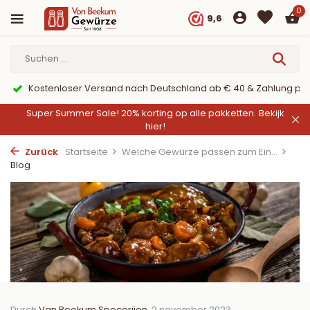
0
9,6
schland ab € 40 & Zahlung per PayPal
9,6/10 Webwinke
Super Summer Sale! 20% korting op alle pakketten.
Bekijk
hier!
Zurück
Startseite
Welche Gewürze passen zum Ein...
Blog
Durch
Van Beekum Specerijen
, 2 november 2023