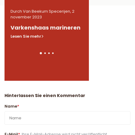
2
Durch Van Beekum Specerijen, 2
Durch Van Beekum Speceri
november 2023
november 2023
n
Varkenshaas marineren
Gemarineerde
kippendijen in BB
Lesen Sie mehr
Lesen Sie mehr
Hinterlassen Sie einen Kommentar
Name
*
E-Mail
*
Ihre E-Mail-Adresse wird nicht veröffentlicht.