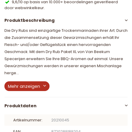
9,6/10 op basis van 10.000+ beoordelingen geverifieerd
door webwinkelkeur.
Produktbeschreibung
Die Dry Rubs sind einzigartige Trockenmarinaden ihrer Art. Durch
die Zusammensetzung dieser Gewürzmischungen erhält Ihr
Fleisch- und/oder Geflügelstück einen hervorragenden
Geschmack. Mit dem Dry Rub Paket XL von Van Beekum
Specerijen erweitern Sie Ihre BBQ-Aromen auf einmal. Unsere
Gewürzmischungen werden in unserer eigenen Mischanlage
herge...
Mehr anzeigen
Produktdaten
Artikelnummer:
20210045
EAN
8720289189204