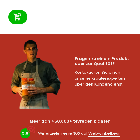
Fragen zu einem Produkt
oder zur Qualität?
Kontaktieren Sie einen
unserer Kräuterexperten
über den Kundendienst.
Meer dan 450.000+ tevreden klanten
9,6
Wir erzielen eine
9,6
auf
Webwinkelkeur