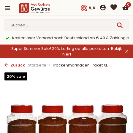
0
9,6
er PayPal
9,6/10 Webwinkelkeur ✔
Super Summer Sale! 20% korting op alle pakketten.
Bekijk
hier!
Zurück
Startseite
Trockenmarinaden-Paket XL
20% sale