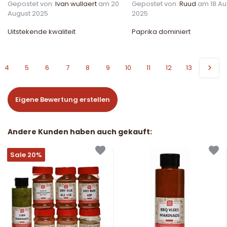
Gepostet von:
Ivan wullaert
am 20
Gepostet von:
Ruud
am 18 Au
August 2025
2025
Uitstekende kwaliteit
Paprika dominiert
4
5
6
7
8
9
10
11
12
13
Eigene Bewertung erstellen
Andere Kunden haben auch gekauft:
Sale 20%