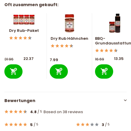
Oft zusammen gekauft:
Dry Rub-Paket
Dry Rub Hähnchen
BBQ-
Grundausstattu
22.37
13.35
31.96
16.69
7.99
Bewertungen
4.8
/
Based on 38 reviews
5
5
/
3
/
5
5