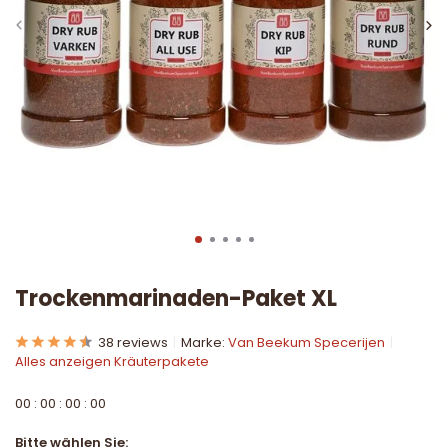
Trockenmarinaden-Paket XL
38 reviews
Marke:
Van Beekum Specerijen
Alles anzeigen Kräuterpakete
0
0
:
0
0
:
0
0
:
0
0
Bitte wählen Sie: