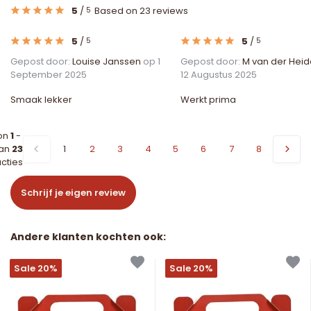
5
/
Based on 23 reviews
5
5
/
5
/
5
5
Gepost door:
Louise Janssen
op 1
Gepost door:
M van der Heid
September 2025
12 Augustus 2025
Smaak lekker
Werkt prima
on
1
-
an
23
1
2
3
4
5
6
7
8
cties
Schrijf je eigen review
Andere klanten kochten ook:
Sale 20%
Sale 20%