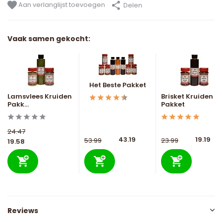
Aan verlanglijst toevoegen
Delen
Vaak samen gekocht:
Het Beste Pakket
Lamsvlees Kruiden
Brisket Kruiden
Pakk...
Pakket
24.47
43.19
19.19
53.99
23.99
19.58
Reviews