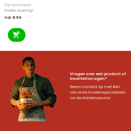
Op voorraad
Snelle levering!
8.94
11.18
Vragen over een product of
kwaliteitsvragen?
Neem contact op met één
van onze kruidenspecialisten
via de klantenservice.