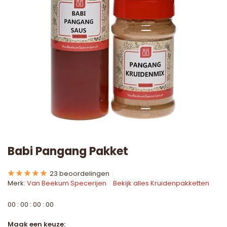
Babi Pangang Pakket
23 beoordelingen
Merk:
Van Beekum Specerijen
Bekijk alles Kruidenpakketten
0
0
:
0
0
:
0
0
:
0
0
Maak een keuze: