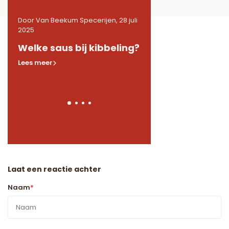
 juli
Door Van Beekum Specerijen, 28 juli
Door Van Beekum Specerije
2025
2025
de
Welke saus bij kibbeling?
Welke kruiden in 
Lees meer
Lees meer
Laat een reactie achter
Naam
*