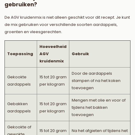
gebruiken?
De AGV kruidenmix is niet alleen geschikt voor dit recept. Je kunt
de mix gebruiken voor verschillende soorten aardappels,
groenten en vleesgerechten.
Hoeveelheid
Toepassing
AGV
Gebruik
kruidenmix
Door de aardappels
Gekookte
15 tot 20 gram
stampen of na het koken
aardappels
per kilogram
toevoegen
Mengen met olie en voor of
Gebakken
15 tot 20 gram
tijdens het bakken
aardappels
per kilogram
toevoegen
Gekookte of
15 tot 20 gram
Na het afgieten of tijdens het
gewokte