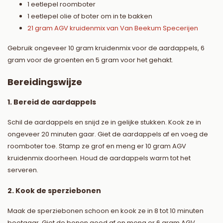
1 eetlepel roomboter
1 eetlepel olie of boter om in te bakken
21 gram AGV kruidenmix van Van Beekum Specerijen
Gebruik ongeveer 10 gram kruidenmix voor de aardappels, 6
gram voor de groenten en 5 gram voor het gehakt.
Bereidingswijze
1. Bereid de aardappels
Schil de aardappels en snijd ze in gelijke stukken. Kook ze in
ongeveer 20 minuten gaar. Giet de aardappels af en voeg de
roomboter toe. Stamp ze grof en meng er 10 gram AGV
kruidenmix doorheen. Houd de aardappels warm tot het
serveren.
2. Kook de sperziebonen
Maak de sperziebonen schoon en kook ze in 8 tot 10 minuten
beetgaar. Giet de bonen goed af en meng er 6 gram AGV