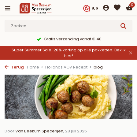
0
9,6
Gratis verzending vanaf € 40
Super Summer Sale! 20% korting op alle pakketten.
Bekijk
hier!
Terug
Home
Hollands AGV Recept
blog
Door
Van Beekum Specerijen
, 28 juli 2025