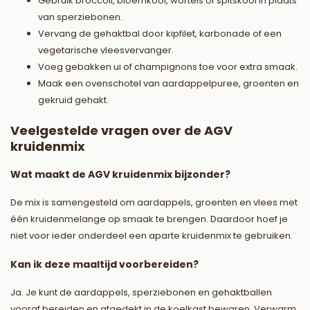
Gebruik broccoli, bloemkool, wortels of spitskool in plaats
van sperziebonen.
Vervang de gehaktbal door kipfilet, karbonade of een
vegetarische vleesvervanger.
Voeg gebakken ui of champignons toe voor extra smaak.
Maak een ovenschotel van aardappelpuree, groenten en
gekruid gehakt.
Veelgestelde vragen over de AGV
kruidenmix
Wat maakt de AGV kruidenmix bijzonder?
De mix is samengesteld om aardappels, groenten en vlees met
één kruidenmelange op smaak te brengen. Daardoor hoef je
niet voor ieder onderdeel een aparte kruidenmix te gebruiken.
Kan ik deze maaltijd voorbereiden?
Ja. Je kunt de aardappels, sperziebonen en gehaktballen
vooraf bereiden en afgedekt in de koelkast bewaren. Verwarm