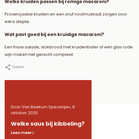
Welke kruiden passen bij romige macaroni?
Provençaalse kruiden en een snuf nootmuskaat zorgen voor
extra diepte.
Wat past goed bij een kruidige macaroni?
Een frisse salade, stokbrood met kruidenboter of een glas rode
wijn maken het gerecht compleet.
Delen
8
Door Van Beekum Specerijen, 8
Door Van Beekum Specerij
oktober 2025
oktober 2025
de
Welke saus bij kibbeling?
Welke kruiden in 
Lees meer
Lees meer