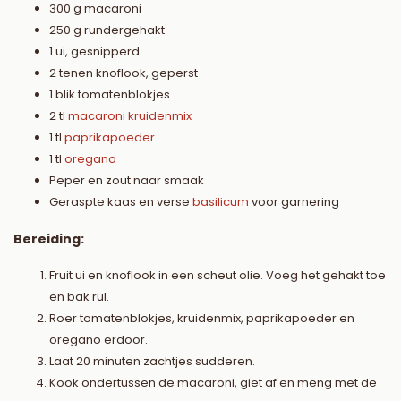
300 g macaroni
250 g rundergehakt
1 ui, gesnipperd
2 tenen knoflook, geperst
1 blik tomatenblokjes
2 tl
macaroni kruidenmix
1 tl
paprikapoeder
1 tl
oregano
Peper en zout naar smaak
Geraspte kaas en verse
basilicum
voor garnering
Bereiding:
Fruit ui en knoflook in een scheut olie. Voeg het gehakt toe
en bak rul.
Roer tomatenblokjes, kruidenmix, paprikapoeder en
oregano erdoor.
Laat 20 minuten zachtjes sudderen.
Kook ondertussen de macaroni, giet af en meng met de