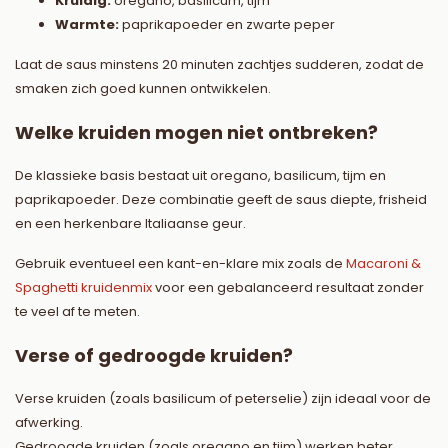
Kruidig:
oregano, basilicum, tijm
Warmte:
paprikapoeder en zwarte peper
Laat de saus minstens 20 minuten zachtjes sudderen, zodat de
smaken zich goed kunnen ontwikkelen.
Welke kruiden mogen niet ontbreken?
De klassieke basis bestaat uit oregano, basilicum, tijm en
paprikapoeder. Deze combinatie geeft de saus diepte, frisheid
en een herkenbare Italiaanse geur.
Gebruik eventueel een kant-en-klare mix zoals de
Macaroni &
Spaghetti kruidenmix
voor een gebalanceerd resultaat zonder
te veel af te meten.
Verse of gedroogde kruiden?
Verse kruiden (zoals basilicum of peterselie) zijn ideaal voor de
afwerking.
Gedroogde kruiden (zoals oregano en tijm) werken beter