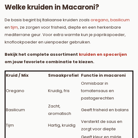
Welke kruiden in Macaroni?
De basis begint bij Italiaanse kruiden zoals
oregano
,
basilicum
en
tijm
, ze zorgen voor frisheid, diepte en een herkenbare
mediterrane geur. Voor extra warmte kun je paprikapoeder,
knoflookpoeder en uienpoeder gebruiken.
Bekijk het complete assortiment
kruiden en specerijen
om jouw favoriete combinatie te kiezen.
Kruid / Mix
Smaakprofiel
Functie in macaroni
Onmisbaar in
Oregano
Kruidig, fris
tomatensaus en
pastagerechten
Zacht,
Basilicum
Geeft frisheid en balans
aromatisch
Versterkt de saus en
Tijm
Hartig, kruidig
zorgt voor diepte
Geeft kleur en milde