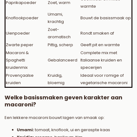
Paprikapoeder
Zoet, warm
warmte
Umami,
Knoflookpoeder
Bouwt de basissmaak op
krachtig
Zoet-
Uienpoeder
Rondt smaken af
aromatisch
Zwarte peper
Pittig, scherp
Geeft pit en warmte
Macaroni &
Complete mix met
Spaghetti
Gebalanceerd
Italiaanse kruiden en
kruidenmix
specerijen
Provençaalse
Kruidig,
Ideaal voor romige of
kruiden
bloemig
vegetarische macaroni
Welke basissmaken geven karakter aan
macaroni?
Een lekkere macaroni bouwt lagen van smaak op:
Umami:
tomaat, knoflook, ui en geraspte kaas