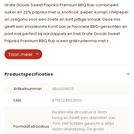
Grate Goods Sweet Paprika Premium BBQ Rub combineert
suiker en 22% paprika met ui, knoflook, peper, komijn, chilipeper
en oregano voor een zoete en licht pittige smaak. Deze mix
geeft een smaakvolle korst aan je favoriete BBQ-gerechten en
past ook perfect bij aardappels en friet.Grate Goods Sweet
Paprika Premium BBQ Rub is een grillkruidenmix met z...
Toon meer
Productspecificaties
Artikelnummer
dbcrb14013
EAN
8719324822503
De kleinste strooibus is 13cm
hoog en heeft een diameter van
7cm. Het lichtste gewicht is altijd
Formaat strooibus
deze verpakking. De grote