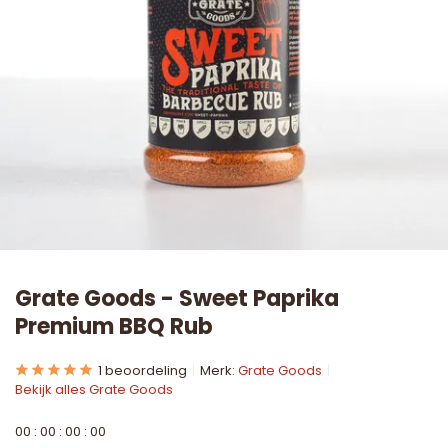
Grate Goods - Sweet Paprika
Premium BBQ Rub
1 beoordeling
Merk:
Grate Goods
Bekijk alles Grate Goods
0
0
:
0
0
:
0
0
:
0
0