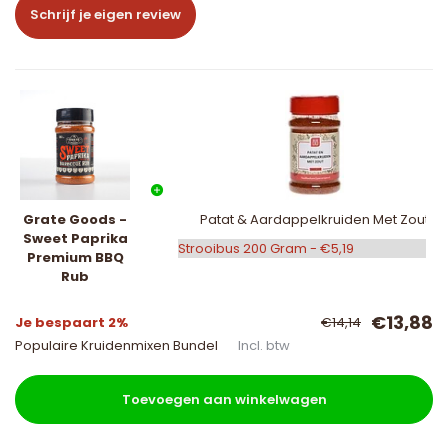
Schrijf je eigen review
Grate Goods -
Patat & Aardappelkruiden Met Zout
Sweet Paprika
Premium BBQ
Rub
€13,88
Je bespaart 2%
€14,14
Populaire Kruidenmixen Bundel
Incl. btw
Toevoegen aan winkelwagen