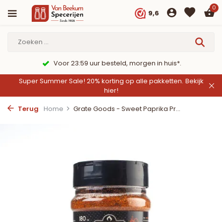
0
9,6
Voor 23:59 uur besteld, morgen in huis*.
Super Summer Sale! 20% korting op alle pakketten.
Bekijk
hier!
Terug
Home
Grate Goods - Sweet Paprika Pr...