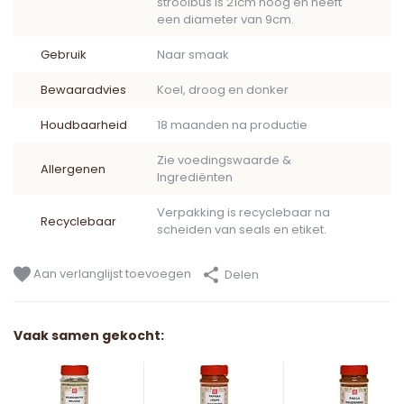
strooibus is 21cm hoog en heeft
een diameter van 9cm.
Gebruik
Naar smaak
Bewaaradvies
Koel, droog en donker
Houdbaarheid
18 maanden na productie
Zie voedingswaarde &
Allergenen
Ingrediënten
Verpakking is recyclebaar na
Recyclebaar
scheiden van seals en etiket.
Aan verlanglijst toevoegen
Delen
Vaak samen gekocht: