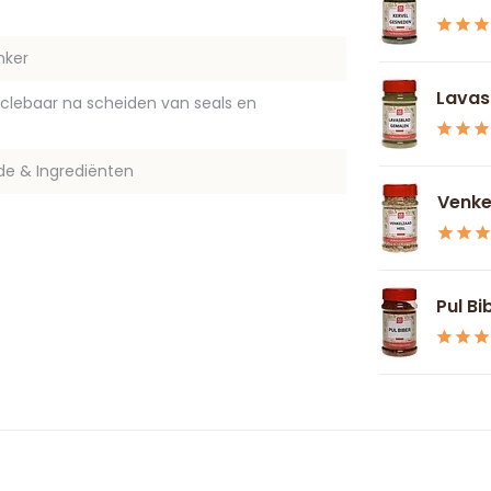
nker
Lavas
yclebaar na scheiden van seals en
de & Ingrediënten
Venke
Pul Bi