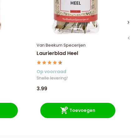
Van Beekum Specerijen
Va
Laurierblad Heel
Pe
Op voorraad
Op
Snelle levering!
3.99
4.
Toevoegen