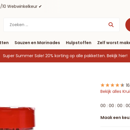
tten
Sauzen en Marinades
Hulpstoffen
Zelf worst mak
Super Summer Sale! 20% korting op alle pakketten.
Bekijk hier!
1
Bekijk alles Kr
0
0
:
0
0
:
0
0
:
0
Maak een keu