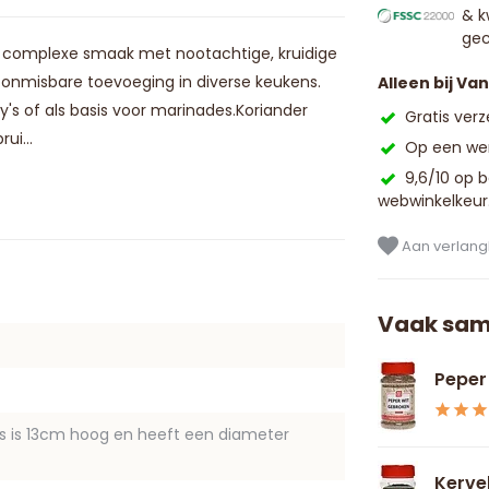
& k
gec
 complexe smaak met nootachtige, kruidige
n onmisbare toevoeging in diverse keukens.
Alleen bij Va
y's of als basis voor marinades.Koriander
Gratis ver
ui...
Op een wer
9,6/10 op 
webwinkelkeur
Aan verlangl
Vaak sam
Peper
us is 13cm hoog en heeft een diameter
Kerve