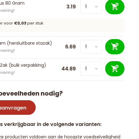
bus 80 Gram
3.19
evering!
er voor
€3,03
per stuk
m (hersluitbare stazak)
6.69
evering!
 Zak (bulk verpakking)
44.89
evering!
oeveelheden nodig?
 aanvragen
is verkrijgbaar in de volgende varianten:
e producten voldoen aan de hoogste voedselveiligheid