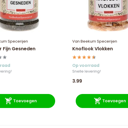
kum Specerijen
Van Beekum Specerijen
r Fijn Gesneden
Knoflook Vlokken
rraad
Op voorraad
vering!
Snelle levering!
3.99
Toevoegen
Toevoegen