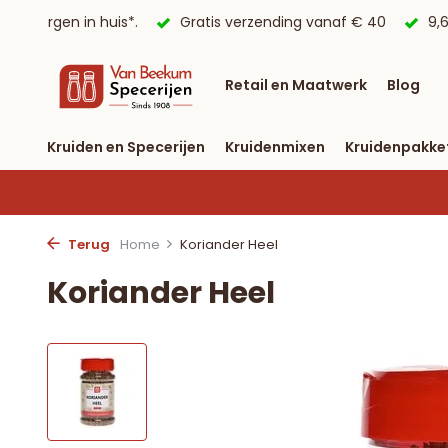
is verzending vanaf € 40
9,6/10 Webwinkelkeur ✔
Retail en Maatwerk
Blog
Kruiden en Specerijen
Kruidenmixen
Kruidenpakke
Terug
Home
Koriander Heel
Koriander Heel