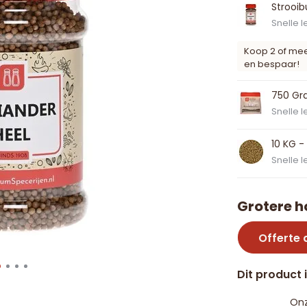
Strooi
Snelle l
Koop 2 of me
en bespaar!
750 Gra
Snelle l
10 KG -
Snelle l
Grotere h
Offerte
Dit product 
Onz