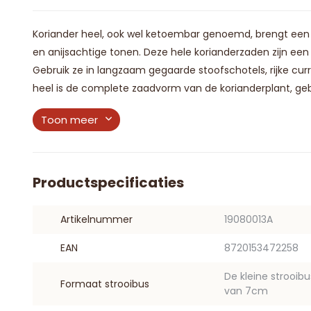
Koriander heel, ook wel ketoembar genoemd, brengt een
en anijsachtige tonen. Deze hele korianderzaden zijn ee
Gebruik ze in langzaam gegaarde stoofschotels, rijke curr
heel is de complete zaadvorm van de korianderplant, gebr
Toon meer
Productspecificaties
Artikelnummer
19080013A
EAN
8720153472258
De kleine strooib
Formaat strooibus
van 7cm