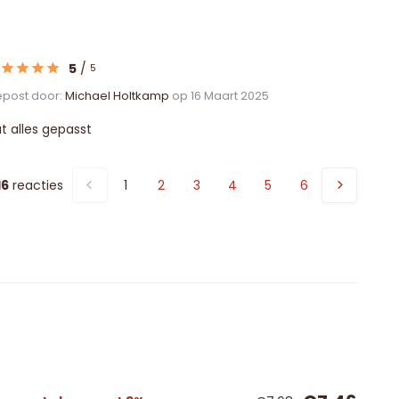
5
/
5
post door:
Michael Holtkamp
op 16 Maart 2025
t alles gepasst
16
reacties
1
2
3
4
5
6