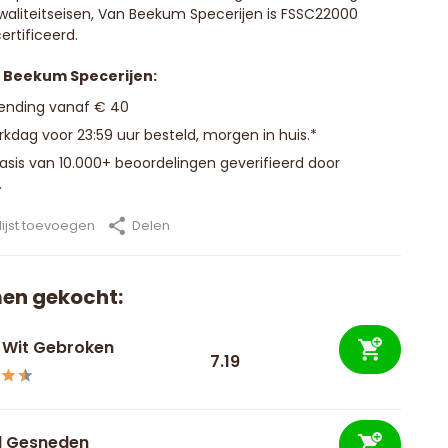
waliteitseisen, Van Beekum Specerijen is FSSC22000
ertificeerd.
n Beekum Specerijen:
zending vanaf € 40
kdag voor 23:59 uur besteld, morgen in huis.*
basis van 10.000+ beoordelingen geverifieerd door
.
ijst toevoegen
Delen
en gekocht:
 Wit Gebroken
7.19
l Gesneden