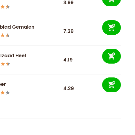
3.99
blad Gemalen
7.29
lzaad Heel
4.19
ber
4.29