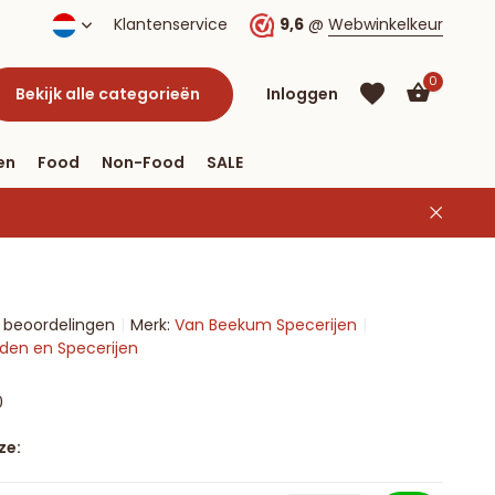
Klantenservice
9,6
@
Webwinkelkeur
0
Bekijk alle categorieën
Inloggen
en
Food
Non-Food
SALE
Account
aanmaken
Account
6 beoordelingen
Merk:
Van Beekum Specerijen
aanmaken
uiden en Specerijen
0
ze: