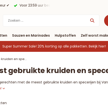
✔
Voor 23:59 uur besteld, morgen in huis*.
Gratis verze
tten
Sauzen en Marinades
Hulpstoffen
Zelf worst mak
Super Summer Sale! 20% korting op alle pakketten.
Bekijk hier!
 kruiden en spe...
t gebruikte kruiden en spece
e gerechten met de meest gebruikte kruiden en specerijen bij Va
er
cten