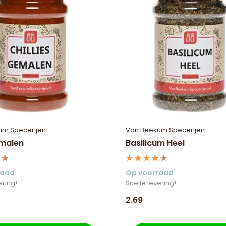
um Specerijen
Van Beekum Specerijen
emalen
Basilicum Heel
raad
Op voorraad
ering!
Snelle levering!
2.69