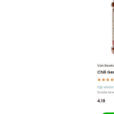
Van Beek
Chili G
Op voor
Snelle lev
4.19