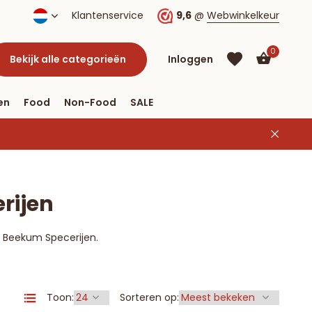
nding vanaf € 40
Klantenservice
9,6
@
Webwinkelkeur
0
Bekijk alle categorieën
Inloggen
en
Food
Non-Food
SALE
Account
aanmaken
rijen
Account
aanmaken
n Beekum Specerijen.
Toon:
Sorteren op: