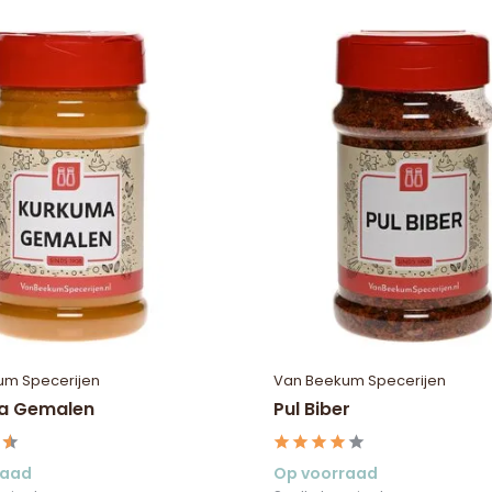
um Specerijen
Van Beekum Specerijen
a Gemalen
Pul Biber
raad
Op voorraad