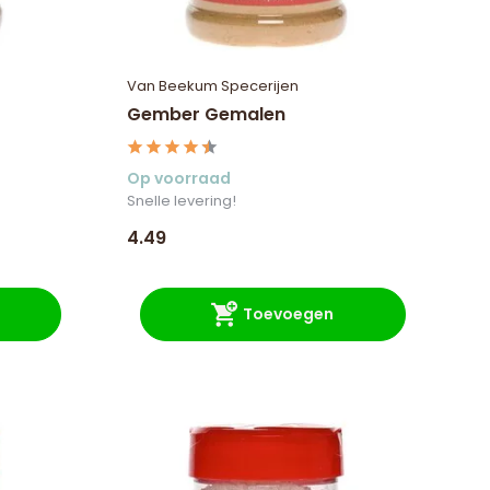
Van Beekum Specerijen
Gember Gemalen
Op voorraad
Snelle levering!
4.49
Toevoegen