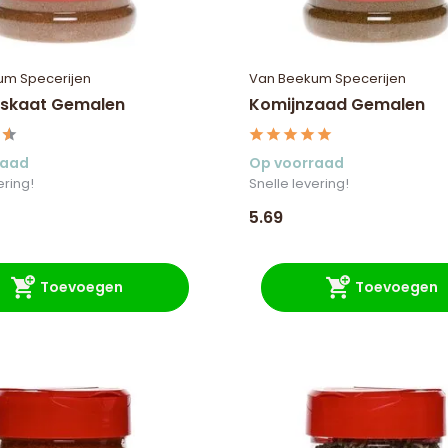
um Specerijen
Van Beekum Specerijen
skaat Gemalen
Komijnzaad Gemalen
raad
Op voorraad
ering!
Snelle levering!
5.69
Toevoegen
Toevoegen