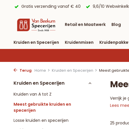
Gratis verzending vanaf € 40
9,6/10 Webwinkelkeur 
Retail en Maatwerk
Blog
Kruiden en Specerijen
Kruidenmixen
Kruidenpakke
Terug
Home
Kruiden en Specerijen
Meest gebruikte
Mees
Kruiden en Specerijen
Kruiden van A tot Z
Verrijk j
Meest gebruikte kruiden en
Lees me
specerijen
Losse kruiden en specerijen
25 produ