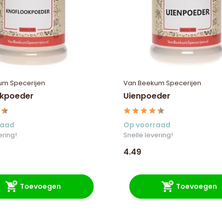
um Specerijen
Van Beekum Specerijen
okpoeder
Uienpoeder
raad
Op voorraad
ering!
Snelle levering!
4.49
Toevoegen
Toevoegen