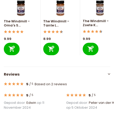
The Windmill -
The Windmill -
The Windmill -
Zoete K...
Oma's S...
Tante L...
9.99
8.99
9.99
Reviews
5
/
Based on 2 reviews
5
5
/
5
/
5
5
Gepost door:
Edwin
op 11
Gepost door:
Peter van der H
November 2024
op 5 Oktober 2024