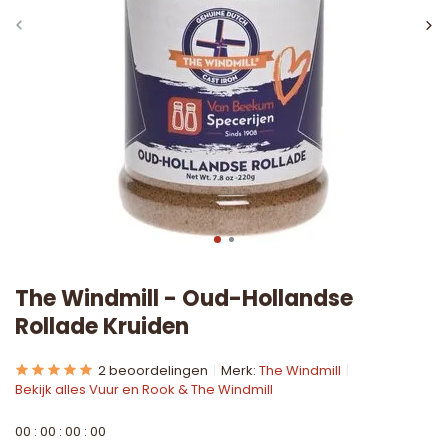
The Windmill - Oud-Hollandse
Rollade Kruiden
2 beoordelingen
Merk:
The Windmill
Bekijk alles Vuur en Rook & The Windmill
0
0
:
0
0
:
0
0
:
0
0