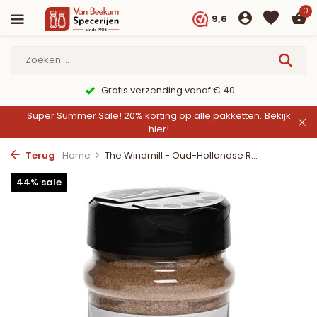
0
9,6
9,6/10 Webwinkelkeur ✔
Super Summer Sale! 20% korting op alle pakketten.
Bekijk
hier!
Terug
Home
The Windmill - Oud-Hollandse R...
44% sale