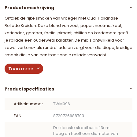
Productomschrijving
Ontdek de rijke smaken van vroeger met Oud-Hollandse
Rollade Kruiden. Deze blend van zout, peper, nootmuskaat,
koriander, gember, foelie, piment, chillies en kardemom geeft
je rollade een ouderwets karakter. De mix is ontwikkeld voor
zowel varkens- als rundrollade en zorgt voor die diepe, kruidige
smaak die je van een traditionele rollade verwacht....
Toon meer
Productspecificaties
Artikelnummer
TWM096
EAN
8720726688703
De kleinste strooibus is 13cm
hoog en heeft een diameter van