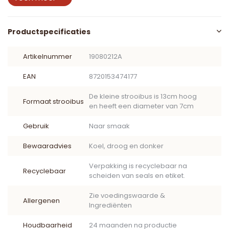
Productspecificaties
Artikelnummer
19080212A
EAN
8720153474177
De kleine strooibus is 13cm hoog
Formaat strooibus
en heeft een diameter van 7cm
Gebruik
Naar smaak
Bewaaradvies
Koel, droog en donker
Verpakking is recyclebaar na
Recyclebaar
scheiden van seals en etiket.
Zie voedingswaarde &
Allergenen
Ingrediënten
Houdbaarheid
24 maanden na productie