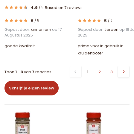
4.9
/
Based on 7 reviews
5
5
/
5
/
5
5
Gepost door:
annoniem
op 17
Gepost door:
Jeroen
op 16 Ju
Augustus 2025
2025
goede kwaliteit
prima voor in gebruik in
kruidenboter
Toon
1
-
3
van
7
reacties
1
2
3
Schrijf je eigen review