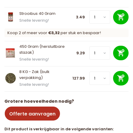
Strooibus 40 Gram
3.49
Snelle levering!
Koop 2 of meer voor
€3,32
per stuk en bespaar!
450 Gram (hersluitbare
stazak)
9.29
Snelle levering!
8 KG - Zak (bulk
verpakking)
127.99
Snelle levering!
Grotere hoeveelheden nodig?
Offerte aanvragen
Dit product is verkrijgbaar in de volgende varianten: