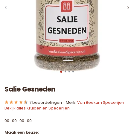
Salie Gesneden
7 beoordelingen
Merk:
Van Beekum Specerijen
Bekijk alles Kruiden en Specerijen
0
0
:
0
0
:
0
0
:
0
0
Maak een keuze: