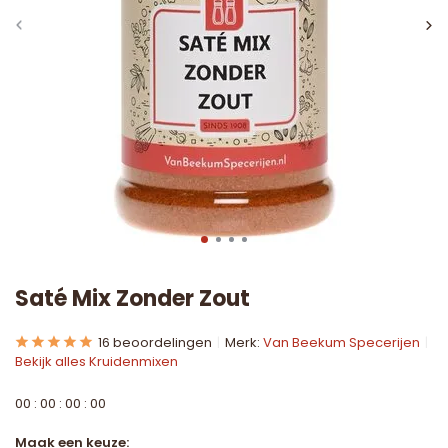
Saté Mix Zonder Zout
16 beoordelingen
Merk:
Van Beekum Specerijen
Bekijk alles Kruidenmixen
0
0
:
0
0
:
0
0
:
0
0
Maak een keuze: