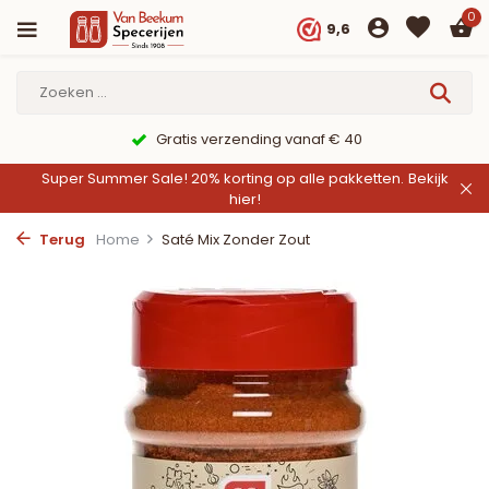
0
9,6
9,6/10 Webwinkelkeur ✔
Super Summer Sale! 20% korting op alle pakketten.
Bekijk
hier!
Terug
Home
Saté Mix Zonder Zout