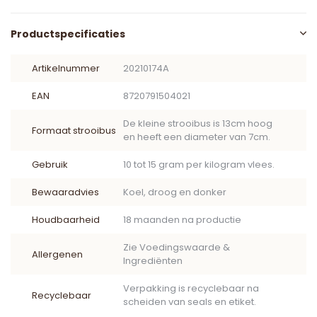
Productspecificaties
Artikelnummer
20210174A
EAN
8720791504021
De kleine strooibus is 13cm hoog
Formaat strooibus
en heeft een diameter van 7cm.
Gebruik
10 tot 15 gram per kilogram vlees.
Bewaaradvies
Koel, droog en donker
Houdbaarheid
18 maanden na productie
Zie Voedingswaarde &
Allergenen
Ingrediënten
Verpakking is recyclebaar na
Recyclebaar
scheiden van seals en etiket.