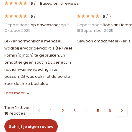
5
/
Based on 16 reviews
5
5
/
5
/
5
5
Gepost door:
ap davenschot
op 2
Gepost door:
Rob van Heter
Oktober 2025
16 September 2025
Lekker harmonische mengsel
Gewoon omdat het lekker is
waarbij ervoor gewaakt is (te) veel
komijn(djintan) te gebruiken. En
omdat er geen zout in zit perfect in
natrium-arme voeding in te
passen. Dit was ook niet de eerste
keer dat ik ze bestelde.
Lees meer
Toon
1
-
3
van
1
2
3
4
5
6
16
reacties
Schrijf je eigen review