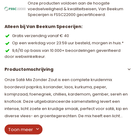
Onze producten voldoen aan de hoogste
voedselveiligheid & kwaliteitseisen, Van Beekum
Specerijen is FSSC22000 gecertificeerd.
Alleen bij Van Beekum Specerijen:
Gratis verzending vanaf € 40
Op een werkdag voor 23:59 uur besteld, morgen in huis.*
9,6/10 op basis van 10.000+ beoordelingen geverifieerd
door webwinkelkeur.
Productomschrijving
Onze Saté Mix Zonder Zout is een complete kruidenmix
boordevol paprika, koriander, laos, kurkuma, peper,
komijnzaad, foenegriek, chillies, kardemom, gember, sereh en
knoflook. Deze uitgebalanceerde samenstelling levert een
intense, licht zoete en kruidige smaak, perfect voor saté, kip en
diverse vlees- en groentegerechten. De mix heeft een licht...
Toon meer