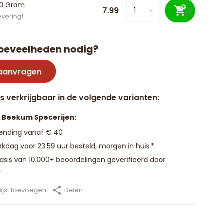
00 Gram
7.99
evering!
oeveelheden nodig?
 aanvragen
is verkrijgbaar in de volgende varianten:
n Beekum Specerijen:
zending vanaf € 40
kdag voor 23:59 uur besteld, morgen in huis.*
basis van 10.000+ beoordelingen geverifieerd door
.
ijst toevoegen
Delen