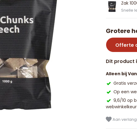
Zak 10
Snelle l
Grotere h
Offerte
Dit product 
Alleen bij Va
Gratis ver
Op een wer
9,6/10 op 
webwinkelkeur
Aan verlangl