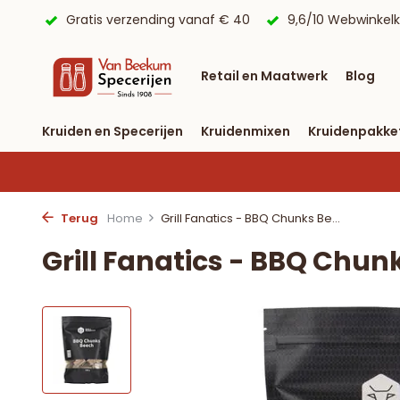
uis*.
Gratis verzending vanaf € 40
9,6/10 Webwinkel
Retail en Maatwerk
Blog
Kruiden en Specerijen
Kruidenmixen
Kruidenpakke
Terug
Home
Grill Fanatics - BBQ Chunks Be...
Grill Fanatics - BBQ Chu