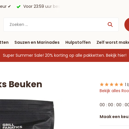
keur ✔
Voor 23:59 uur besteld, morgen in huis*.
Gratis 
tten
Sauzen en Marinades
Hulpstoffen
Zelf worst mak
Super Summer Sale! 20% korting op alle pakketten.
Bekijk hier!
nks Beuken
1 
Bekijk alles R
0
0
:
0
0
:
0
0
:
0
Maak een keu