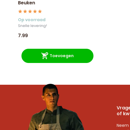
Beuken
Op voorraad
Snelle levering!
7.99
Toevoegen
Vrage
of kw
Neem 