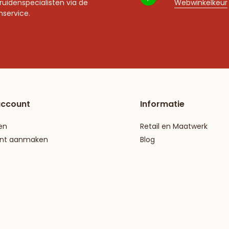
ruidenspecialisten via de
Webwinkelkeur
nservice.
account
Informatie
en
Retail en Maatwerk
nt aanmaken
Blog