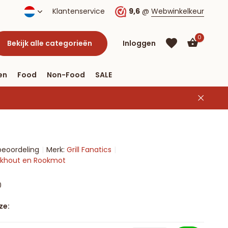
verzending vanaf € 40
Klantenservice
9,6
@
Webwinkelkeur
0
Bekijk alle categorieën
Inloggen
en
Food
Non-Food
SALE
Account
aanmaken
Account
beoordeling
Merk:
Grill Fanatics
aanmaken
ookhout en Rookmot
0
ze: