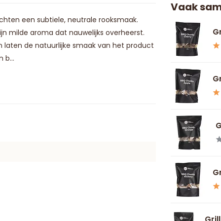
Vaak sam
chten een subtiele, neutrale rooksmaak.
Gr
jn milde aroma dat nauwelijks overheerst.
n laten de natuurlijke smaak van het product
 b...
Gr
G
Gr
Gril