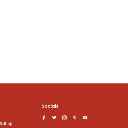
Socials
9,6
op