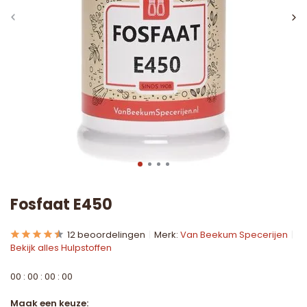
Fosfaat E450
12 beoordelingen
Merk:
Van Beekum Specerijen
Bekijk alles Hulpstoffen
0
0
:
0
0
:
0
0
:
0
0
Maak een keuze: