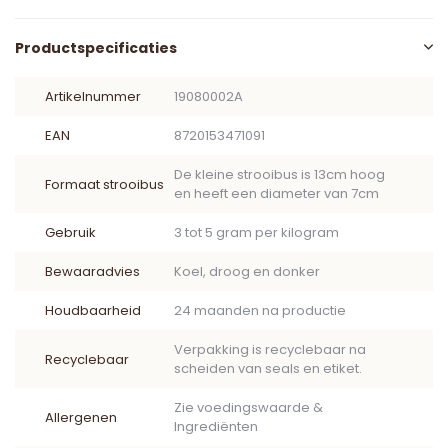
Productspecificaties
Artikelnummer
19080002A
EAN
8720153471091
De kleine strooibus is 13cm hoog
Formaat strooibus
en heeft een diameter van 7cm
Gebruik
3 tot 5 gram per kilogram
Bewaaradvies
Koel, droog en donker
Houdbaarheid
24 maanden na productie
Verpakking is recyclebaar na
Recyclebaar
scheiden van seals en etiket.
Zie voedingswaarde &
Allergenen
Ingrediënten