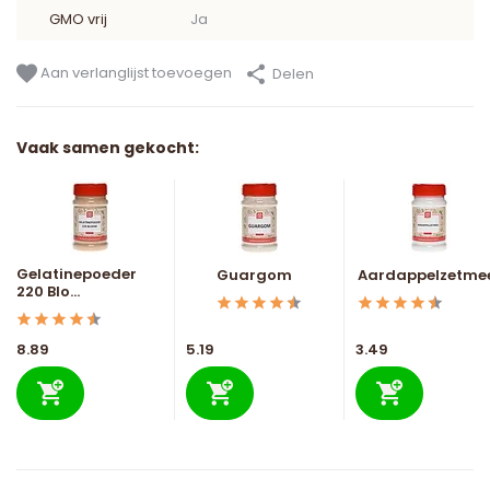
GMO vrij
Ja
Aan verlanglijst toevoegen
Delen
Vaak samen gekocht:
Gelatinepoeder
Guargom
Aardappelzetme
220 Blo...
8.89
5.19
3.49