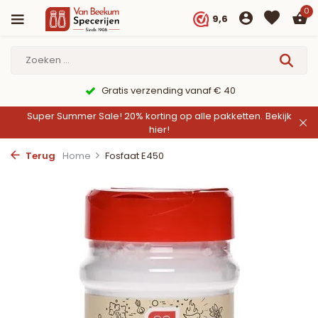
0
9,6
9,6/10 Webwinkelkeur ✔
Super Summer Sale! 20% korting op alle pakketten.
Bekijk
hier!
Terug
Home
Fosfaat E450