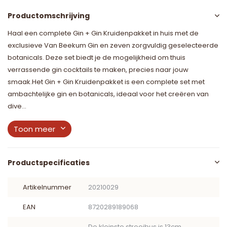
Productomschrijving
Haal een complete Gin + Gin Kruidenpakket in huis met de
exclusieve Van Beekum Gin en zeven zorgvuldig geselecteerde
botanicals. Deze set biedt je de mogelijkheid om thuis
verrassende gin cocktails te maken, precies naar jouw
smaak.Het Gin + Gin Kruidenpakket is een complete set met
ambachtelijke gin en botanicals, ideaal voor het creëren van
dive...
Toon meer
Productspecificaties
Artikelnummer
20210029
EAN
8720289189068
De kleinste strooibus is 13cm