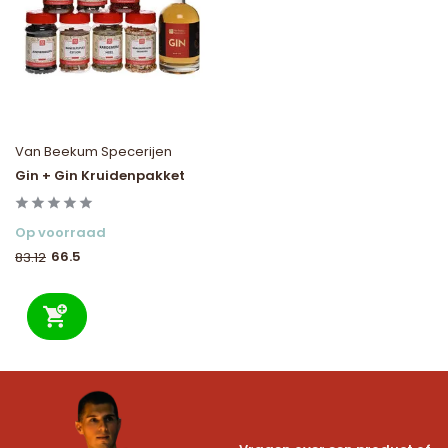
Van Beekum Specerijen
Gin + Gin Kruidenpakket
Op voorraad
66.5
83.12