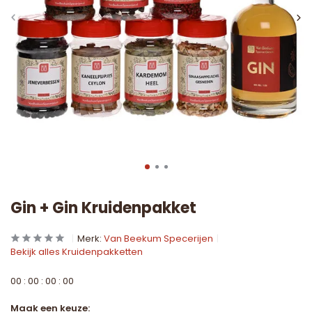
Gin + Gin Kruidenpakket
Merk:
Van Beekum Specerijen
Bekijk alles Kruidenpakketten
0
0
:
0
0
:
0
0
:
0
0
Maak een keuze: