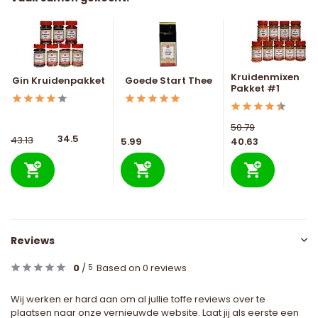
Kruidenmixen
Gin Kruidenpakket
Goede Start Thee
Pakket #1
50.79
34.5
43.13
5.99
40.63
Reviews
0
/
Based on 0 reviews
5
Wij werken er hard aan om al jullie toffe reviews over te
plaatsen naar onze vernieuwde website. Laat jij als eerste een