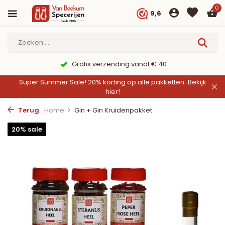
0
9,6
9,6/10 Webwinkelkeur ✔
Super Summer Sale! 20% korting op alle pakketten.
Bekijk
hier!
Terug
Home
Gin + Gin Kruidenpakket
20% sale