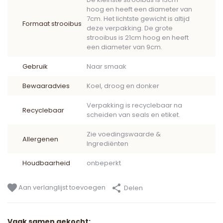
hoog en heeft een diameter van
7cm. Het lichtste gewicht is altijd
Formaat strooibus
deze verpakking. De grote
strooibus is 21cm hoog en heeft
een diameter van 9cm.
Gebruik
Naar smaak
Bewaaradvies
Koel, droog en donker
Verpakking is recyclebaar na
Recyclebaar
scheiden van seals en etiket.
Zie voedingswaarde &
Allergenen
Ingrediënten
Houdbaarheid
onbeperkt
Aan verlanglijst toevoegen
Delen
Vaak samen gekocht: