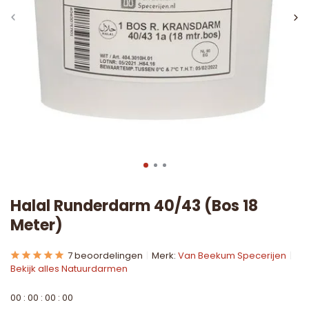
Halal Runderdarm 40/43 (Bos 18
Meter)
7 beoordelingen
Merk:
Van Beekum Specerijen
Bekijk alles Natuurdarmen
0
0
:
0
0
:
0
0
:
0
0