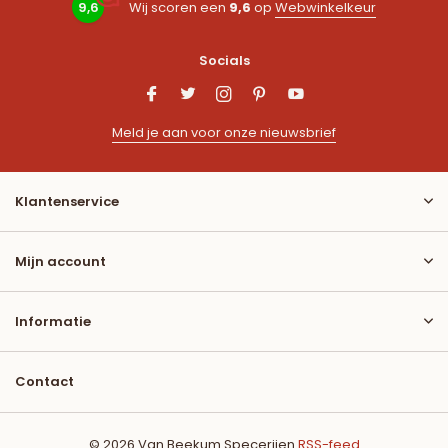
9,6
Wij scoren een
9,6
op
Webwinkelkeur
Socials
Meld je aan voor onze nieuwsbrief
Klantenservice
Mijn account
Informatie
Contact
© 2026 Van Beekum Specerijen
RSS-feed