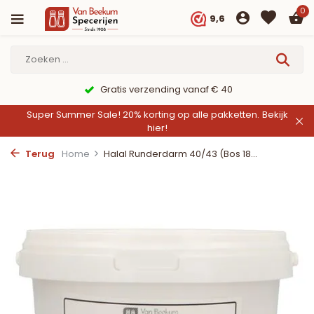
0
9,6
g vanaf € 40
9,6/10 Webwinke
Super Summer Sale! 20% korting op alle pakketten.
Bekijk
hier!
Terug
Home
Halal Runderdarm 40/43 (Bos 18...