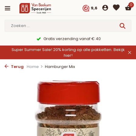
0
9,6
9,6/10 Webwinkelkeur ✔
Super Summer Sale! 20% korting op alle pakketten.
Bekijk
hier!
Terug
Home
Hamburger Mix