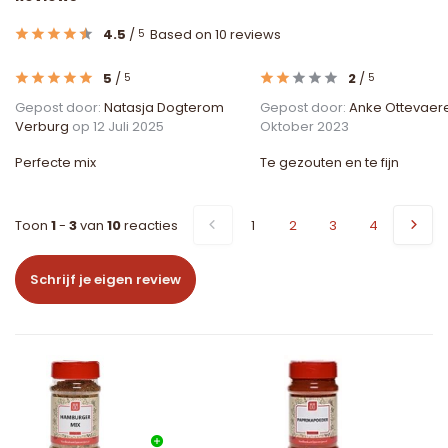
4.5
/
Based on 10 reviews
5
5
/
2
/
5
5
Gepost door:
Natasja Dogterom
Gepost door:
Anke Ottevaer
Verburg
op 12 Juli 2025
Oktober 2023
Perfecte mix
Te gezouten en te fijn
Toon
1
-
3
van
10
reacties
1
2
3
4
Schrijf je eigen review