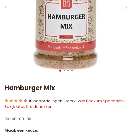
Hamburger Mix
10 beoordelingen
Merk:
Van Beekum Specerijen
Bekijk alles Kruidenmixen
0
0
:
0
0
:
0
0
:
0
0
Maak een keuze: