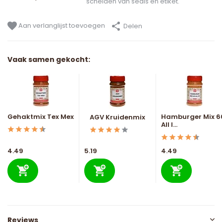
scheiden van seals en etiket.
Aan verlanglijst toevoegen
Delen
Vaak samen gekocht:
Gehaktmix Tex Mex
Hamburger Mix 6
AGV Kruidenmix
All I...
4.49
5.19
4.49
Reviews