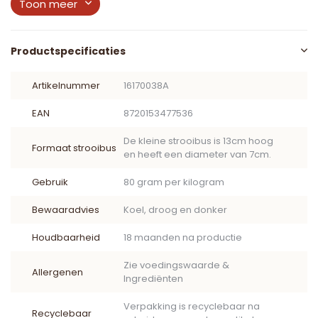
Toon meer
Productspecificaties
Artikelnummer
16170038A
EAN
8720153477536
De kleine strooibus is 13cm hoog
Formaat strooibus
en heeft een diameter van 7cm.
Gebruik
80 gram per kilogram
Bewaaradvies
Koel, droog en donker
Houdbaarheid
18 maanden na productie
Zie voedingswaarde &
Allergenen
Ingrediënten
Verpakking is recyclebaar na
Recyclebaar