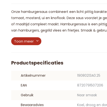
Onze hamburgersaus combineert een licht pittig karakt
tomaat, mosterd, ui en knoflook. Deze saus voorziet je 
of maaltijd compleet maakt. Hamburgersaus is een pittige
van hamburgers, gegrild vlees en frietjes. Smaak & gebru.
Toon meer
Productspecificaties
Artikelnummer
19080213A0.25
EAN
8720791507206
Gebruik
Naar smaak
Bewaaradvies
Koel, droog en do