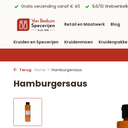
ding vanaf € 40
9,6/10 Webwinkelkeur ✔
Voor 23:59 uu
Retail en Maatwerk
Blog
Kruiden en Specerijen
Kruidenmixen
Kruidenpakke
Terug
Home
Hamburgersaus
Hamburgersaus