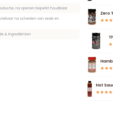
oductie, na openen beperkt houdbaar.
Zero 
yclebaar na scheiden van seals en
de & Ingrediënten
Th
Hambu
Hot Sau