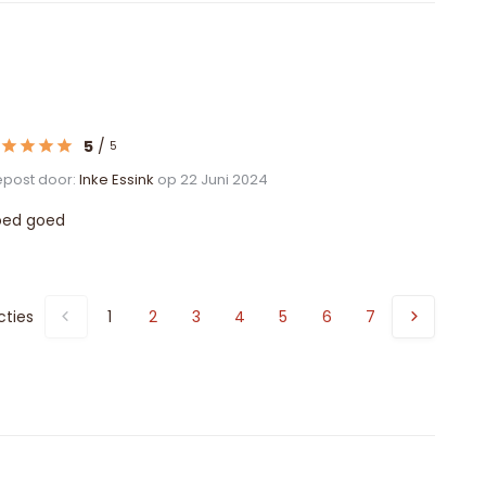
5
/
5
post door:
Inke Essink
op 22 Juni 2024
oed goed
cties
1
2
3
4
5
6
7