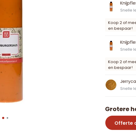
Knijpfl
Snelle l
Koop 2 of me
en bespaar!
Knijpfl
Snelle l
Koop 2 of me
en bespaar!
Jerryca
Snelle l
Grotere h
Offerte