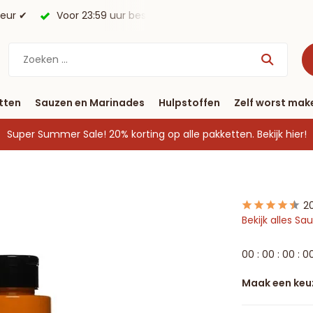
r besteld, morgen in huis*.
Gratis verzending vanaf € 40
tten
Sauzen en Marinades
Hulpstoffen
Zelf worst mak
Super Summer Sale! 20% korting op alle pakketten.
Bekijk hier!
2
Bekijk alles S
0
0
:
0
0
:
0
0
:
0
Maak een keu