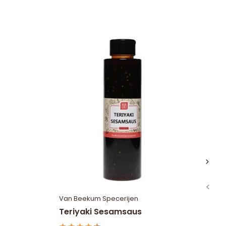
S
Van Beekum Specerijen
Va
Teriyaki Sesamsaus
Sa