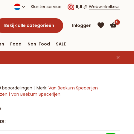
Klantenservice
9,6
@
Webwinkelkeur
0
Bekijk alle categorieën
Inloggen
en
Food
Non-Food
SALE
Account
aanmaken
Account
0 beoordelingen
Merk:
Van Beekum Specerijen
aanmaken
auzen | Van Beekum Specerijen
0
ze: