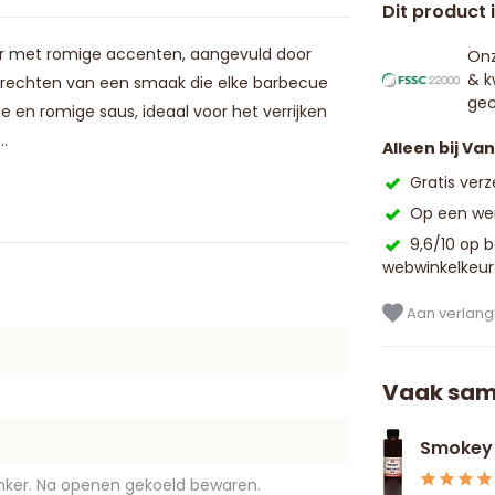
Dit product 
er met romige accenten, aangevuld door
Onz
& k
gerechten van een smaak die elke barbecue
gec
 en romige saus, ideaal voor het verrijken
..
Alleen bij Va
Gratis ver
Op een wer
9,6/10 op 
webwinkelkeur
Aan verlangl
Vaak sam
Smokey
nker. Na openen gekoeld bewaren.