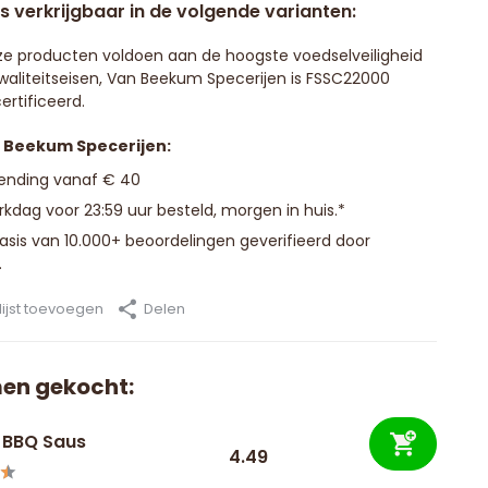
is verkrijgbaar in de volgende varianten:
e producten voldoen aan de hoogste voedselveiligheid
waliteitseisen, Van Beekum Specerijen is FSSC22000
ertificeerd.
n Beekum Specerijen:
zending vanaf € 40
kdag voor 23:59 uur besteld, morgen in huis.*
basis van 10.000+ beoordelingen geverifieerd door
.
ijst toevoegen
Delen
en gekocht:
 BBQ Saus
4.49