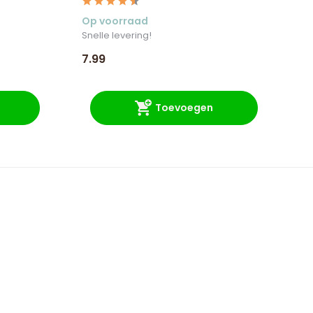
Op voorraad
Op
Snelle levering!
Sne
7.99
20
Toevoegen