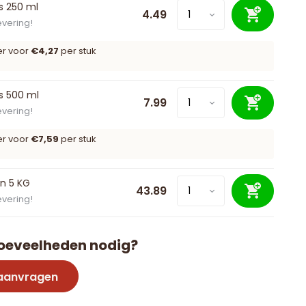
es 250 ml
4.49
evering!
er voor
€4,27
per stuk
es 500 ml
7.99
evering!
er voor
€7,59
per stuk
n 5 KG
43.89
evering!
oeveelheden nodig?
 aanvragen