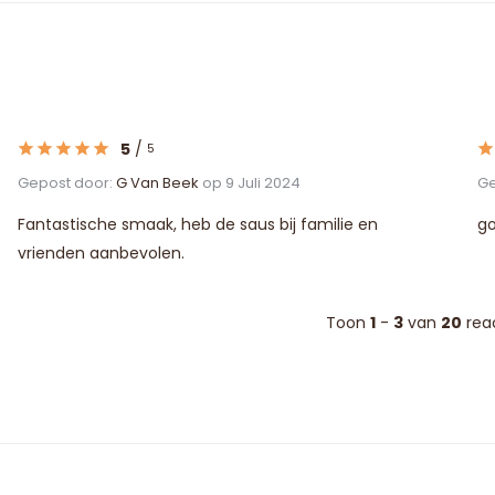
5
/
5
Gepost door:
G Van Beek
op 9 Juli 2024
Ge
Fantastische smaak, heb de saus bij familie en
g
vrienden aanbevolen.
Toon
1
-
3
van
20
rea