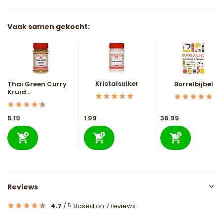
Vaak samen gekocht:
Kristalsuiker
Thai Green Curry
Borrelbijbel
Kruid...
5.19
1.99
36.99
Reviews
4.7
/
Based on 7 reviews
5