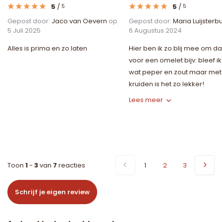
5
/
5
/
5
5
Gepost door:
Jaco van Oevern
op
Gepost door:
Maria Luijsterb
5 Juli 2025
6 Augustus 2024
Alles is prima en zo laten
Hier ben ik zo blij mee om da
voor een omelet bijv: bleef ik 
wat peper en zout maar met
kruiden is het zo lekker!
Lees meer
Toon
1
-
3
van
7
reacties
1
2
3
Schrijf je eigen review