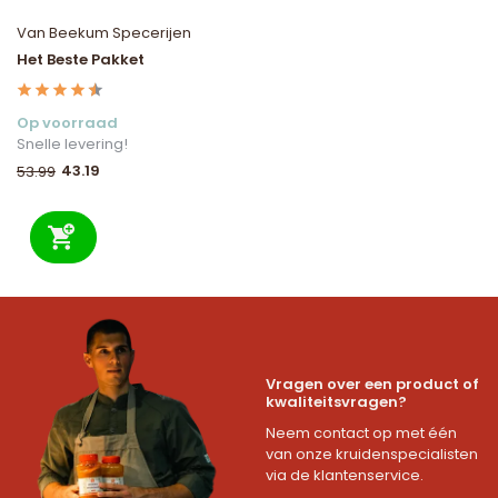
Van Beekum Specerijen
Het Beste Pakket
Op voorraad
Snelle levering!
43.19
53.99
Vragen over een product of
kwaliteitsvragen?
Neem contact op met één
van onze kruidenspecialisten
via de klantenservice.