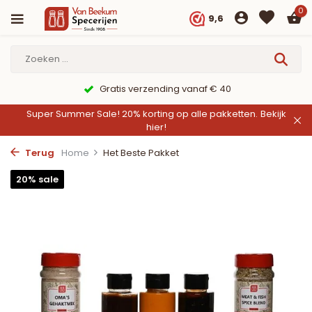
0
9,6
Gratis verzending vanaf € 40
Super Summer Sale! 20% korting op alle pakketten.
Bekijk
hier!
Terug
Home
Het Beste Pakket
20% sale