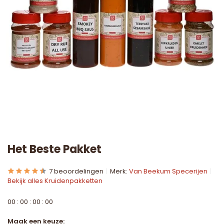
Het Beste Pakket
7 beoordelingen
Merk:
Van Beekum Specerijen
Bekijk alles Kruidenpakketten
0
0
:
0
0
:
0
0
:
0
0
Maak een keuze: