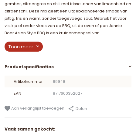
gember, citroengras en chili met frisse tonen van limoenblad en
citroenschil. Deze mix geeft een uitgebalanceerde smaak van
pittig, fris en warm, zonder toegevoegd zout. Gebruik het voor
vis, kip of ander vlees van de BBQ, uit de oven of pan.Jonnie
Boer Asian Style BBQ is een kruidenmengsel van ...
Toon meer
Productspecificaties
Artikelnummer
69948
EAN
8717600352027
Aan verlanglijst toevoegen
Delen
Vaak samen gekocht: