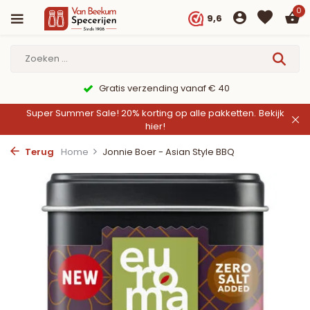
0
9,6
Gratis verzending vanaf € 40
Super Summer Sale! 20% korting op alle pakketten.
Bekijk
hier!
Terug
Home
Jonnie Boer - Asian Style BBQ