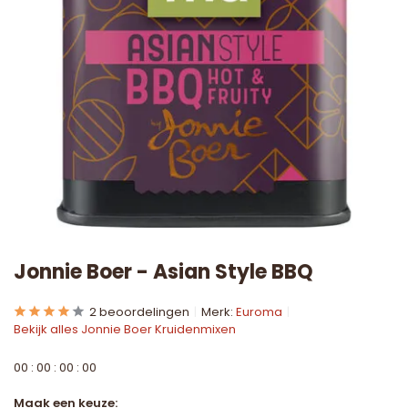
Jonnie Boer - Asian Style BBQ
2 beoordelingen
Merk:
Euroma
Bekijk alles Jonnie Boer Kruidenmixen
0
0
:
0
0
:
0
0
:
0
0
Maak een keuze: