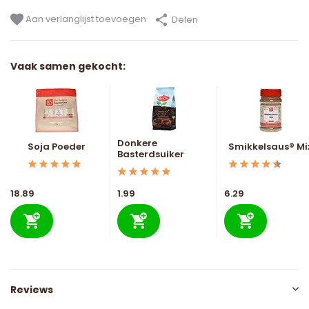
Aan verlanglijst toevoegen
Delen
Vaak samen gekocht:
Donkere
Soja Poeder
Smikkelsaus® Mi
Basterdsuiker
18.89
1.99
6.29
Reviews