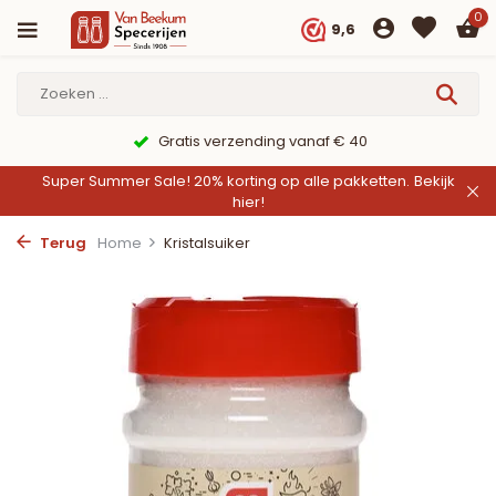
0
9,6
Gratis verzending vanaf € 40
Super Summer Sale! 20% korting op alle pakketten.
Bekijk
hier!
Terug
Home
Kristalsuiker