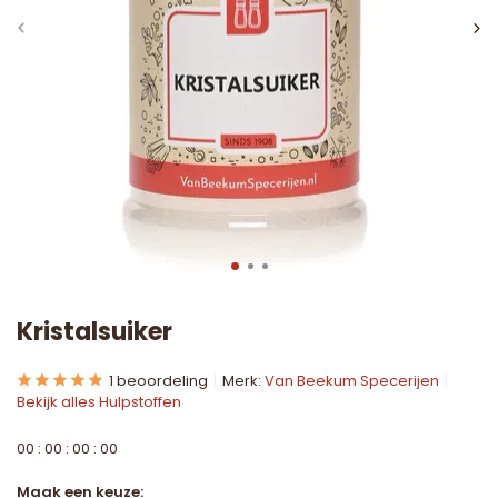
Kristalsuiker
1 beoordeling
Merk:
Van Beekum Specerijen
Bekijk alles Hulpstoffen
0
0
:
0
0
:
0
0
:
0
0
Maak een keuze: