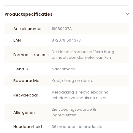
Productspecificaties
Artikelnummer
19080207A
EAN
8720791504373
De kleine strooibus is 13cm hoog
Formaat strooibus
en heeft een diameter van 7cm.
Gebruik
Naar smaak
Bewaaradvies
Koel, droog en donker
Verpakking is recyclebaar na
Recyclebaar
scheiden van seals en etiket.
Zie voedingswaarde &
Allergenen
Ingrediënten
Houdbaarheid
36 maanden na productie