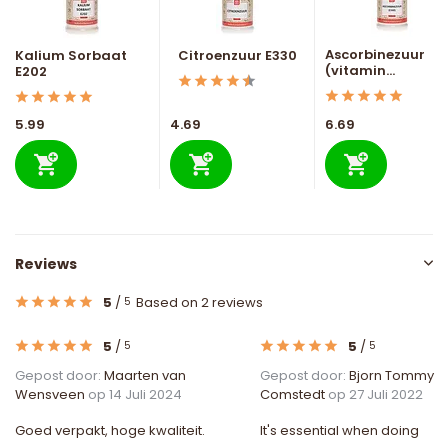
Ascorbinezuur
Kalium Sorbaat
Citroenzuur E330
(vitamin...
E202
5.99
4.69
6.69
Reviews
5
/
Based on 2 reviews
5
5
/
5
/
5
5
Gepost door:
Maarten van
Gepost door:
Bjorn Tommy
Wensveen
op 14 Juli 2024
Comstedt
op 27 Juli 2022
Goed verpakt, hoge kwaliteit.
It's essential when doing