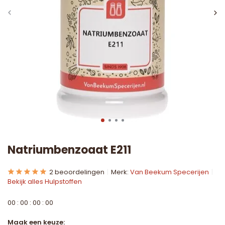
Natriumbenzoaat E211
2 beoordelingen
Merk:
Van Beekum Specerijen
Bekijk alles Hulpstoffen
0
0
:
0
0
:
0
0
:
0
0
Maak een keuze: