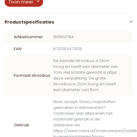
Toon meer
Productspecificaties
Artikelnummer
19080078A
EAN
8720153473019
De kleinste strooibus is 13cm
hoog en heeft een diameter van
7cm. Het lichtste gewicht is altijd
Formaat strooibus
deze verpakking. De grote
strooibus is 21cm hoog en heeft
een diameter van 9cm.
Naar recept. Gaat u hulpstoffen
gebruiken in etenswaren?
Controleer dan altijd even het
maximale gebruik in de
Gebruik
database via:
https://www.nvwa.nl/onderwerpen/addit
in-levensmiddelen/mag-