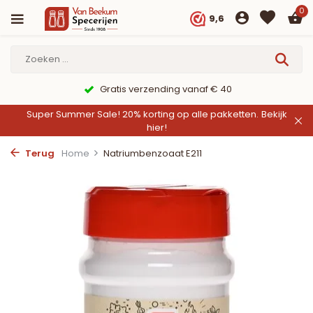
0
9,6
Gratis verzending vanaf € 40
Super Summer Sale! 20% korting op alle pakketten.
Bekijk
hier!
Terug
Home
Natriumbenzoaat E211