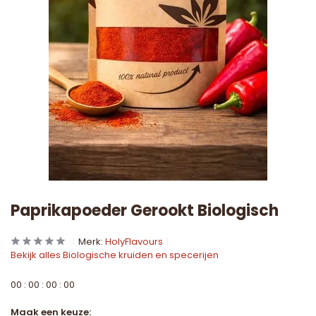
Paprikapoeder Gerookt Biologisch
Merk:
HolyFlavours
Bekijk alles Biologische kruiden en specerijen
0
0
:
0
0
:
0
0
:
0
0
Maak een keuze: