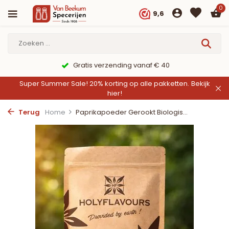
0
9,6
Gratis verzending vanaf € 40
Super Summer Sale! 20% korting op alle pakketten.
Bekijk
hier!
Terug
Home
Paprikapoeder Gerookt Biologis...